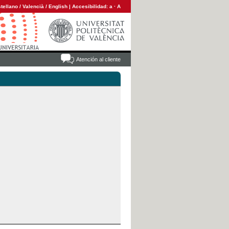
tellano
/
Valencià
/
English
|
Accesibilidad:
a
·
A
Atención al cliente