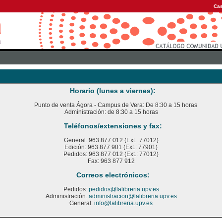
Cas
Horario (lunes a viernes):
Punto de venta Ágora - Campus de Vera: De 8:30 a 15 horas
Administración: de 8:30 a 15 horas
Teléfonos/extensiones y fax:
General: 963 877 012 (Ext.: 77012)
Edición: 963 877 901 (Ext.: 77901)
Pedidos: 963 877 012 (Ext.: 77012)
Fax: 963 877 912
Correos electrónicos:
Pedidos:
pedidos@lalibreria.upv.es
Administración:
administracion@lalibreria.upv.es
General:
info@lalibreria.upv.es