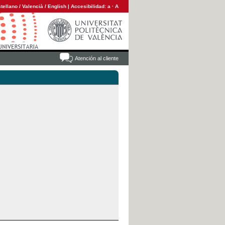
tellano
/
Valencià
/
English
|
Accesibilidad:
a
·
A
Atención al cliente