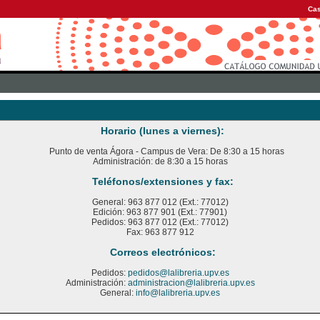
Cas
Horario (lunes a viernes):
Punto de venta Ágora - Campus de Vera: De 8:30 a 15 horas
Administración: de 8:30 a 15 horas
Teléfonos/extensiones y fax:
General: 963 877 012 (Ext.: 77012)
Edición: 963 877 901 (Ext.: 77901)
Pedidos: 963 877 012 (Ext.: 77012)
Fax: 963 877 912
Correos electrónicos:
Pedidos:
pedidos@lalibreria.upv.es
Administración:
administracion@lalibreria.upv.es
General:
info@lalibreria.upv.es