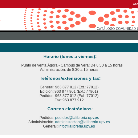
Cas
Horario (lunes a viernes):
Punto de venta Ágora - Campus de Vera: De 8:30 a 15 horas
Administración: de 8:30 a 15 horas
Teléfonos/extensiones y fax:
General: 963 877 012 (Ext.: 77012)
Edición: 963 877 901 (Ext.: 77901)
Pedidos: 963 877 012 (Ext.: 77012)
Fax: 963 877 912
Correos electrónicos:
Pedidos:
pedidos@lalibreria.upv.es
Administración:
administracion@lalibreria.upv.es
General:
info@lalibreria.upv.es