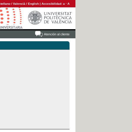
tellano
/
Valencià
/
English
|
Accesibilidad:
a
·
A
Atención al cliente