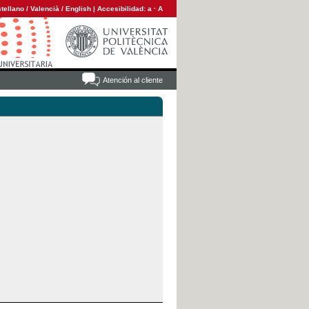
tellano
/
Valencià
/
English
|
Accesibilidad:
a
·
A
Atención al cliente