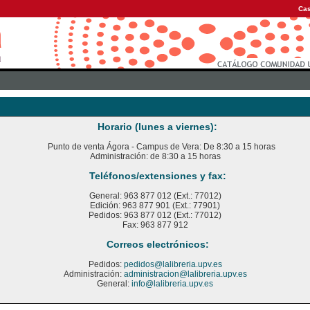
Cas
Horario (lunes a viernes):
Punto de venta Ágora - Campus de Vera: De 8:30 a 15 horas
Administración: de 8:30 a 15 horas
Teléfonos/extensiones y fax:
General: 963 877 012 (Ext.: 77012)
Edición: 963 877 901 (Ext.: 77901)
Pedidos: 963 877 012 (Ext.: 77012)
Fax: 963 877 912
Correos electrónicos:
Pedidos:
pedidos@lalibreria.upv.es
Administración:
administracion@lalibreria.upv.es
General:
info@lalibreria.upv.es