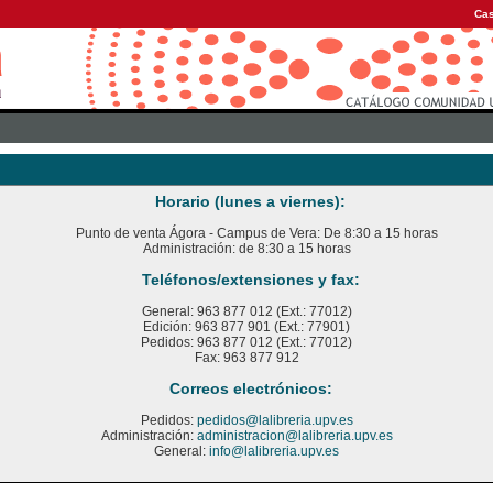
Cas
Horario (lunes a viernes):
Punto de venta Ágora - Campus de Vera: De 8:30 a 15 horas
Administración: de 8:30 a 15 horas
Teléfonos/extensiones y fax:
General: 963 877 012 (Ext.: 77012)
Edición: 963 877 901 (Ext.: 77901)
Pedidos: 963 877 012 (Ext.: 77012)
Fax: 963 877 912
Correos electrónicos:
Pedidos:
pedidos@lalibreria.upv.es
Administración:
administracion@lalibreria.upv.es
General:
info@lalibreria.upv.es