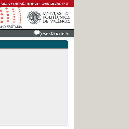
tellano
/
Valencià
/
English
|
Accesibilidad:
a
·
A
Atención al cliente