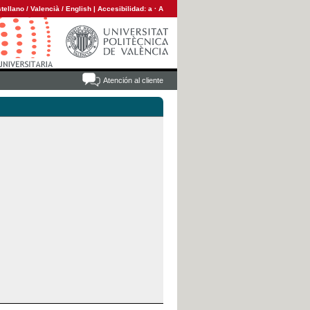
tellano
/
Valencià
/
English
|
Accesibilidad:
a
·
A
Atención al cliente