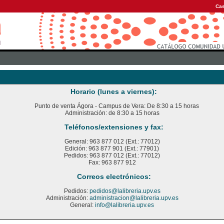
Cas
Horario (lunes a viernes):
Punto de venta Ágora - Campus de Vera: De 8:30 a 15 horas
Administración: de 8:30 a 15 horas
Teléfonos/extensiones y fax:
General: 963 877 012 (Ext.: 77012)
Edición: 963 877 901 (Ext.: 77901)
Pedidos: 963 877 012 (Ext.: 77012)
Fax: 963 877 912
Correos electrónicos:
Pedidos:
pedidos@lalibreria.upv.es
Administración:
administracion@lalibreria.upv.es
General:
info@lalibreria.upv.es