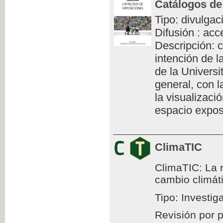
Catálogos de
Tipo: divulgac
Difusión : acc
Descripción: c
intención de l
de la Universi
general, con l
la visualizaci
espacio exposi
ClimaTIC
ClimaTIC: La r
cambio climát
Tipo: Investig
Revisión por 