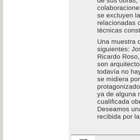
de sus obras,
colaboraciones
se excluyen l
relacionadas c
técnicas const
Una muestra d
siguientes: Jo
Ricardo Roso,
son arquitect
todavía no hay
se midiera por
protagonizado
ya de alguna 
cualificada ob
Deseamos una l
recibida por l