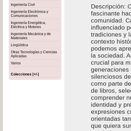
Ingeniería Civil
Descripción: C
Ingeniería Electrónica y
fascinante hac
Comunicaciones
comunidad. Cad
Ingeniería Energética,
influenciado p
Eléctrica y Motores
tradiciones y 
Ingeniería Mecánica y de
Materiales
contexto histó
Lingüística
podemos aprec
Otras Tecnologías y Ciencias
la sociedad. A
Aplicadas
crucial para m
Varios
generaciones f
Colecciones [+/-]
silenciosos d
como parte de 
de libros, se
comprender nu
identidad y p
expresiones cr
orientadas ta
que quiera sum