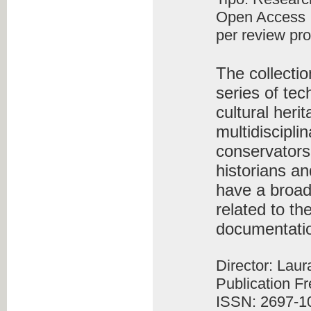
Open Access
per review pr
The collecti
series of tec
cultural heri
multidiscipli
conservators-
historians an
have a broad
related to th
documentati
Director: Lau
Publication F
ISSN: 2697-1