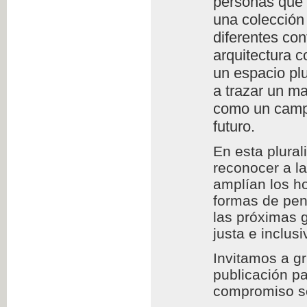
personas que l
una colección 
diferentes con
arquitectura c
un espacio plu
a trazar un m
como un campo
futuro.
En esta plura
reconocer a l
amplían los h
formas de pens
las próximas 
justa e inclusi
Invitamos a g
publicación pa
compromiso so