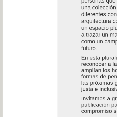
personas que l
una colección 
diferentes con
arquitectura c
un espacio plu
a trazar un m
como un campo
futuro.
En esta plura
reconocer a l
amplían los h
formas de pens
las próximas 
justa e inclusi
Invitamos a g
publicación pa
compromiso so