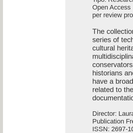
Open Access
per review pr
The collecti
series of tec
cultural heri
multidiscipli
conservators-
historians an
have a broad
related to th
documentati
Director: Lau
Publication F
ISSN: 2697-1