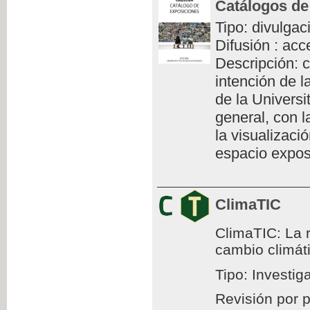
Catálogos de
Tipo: divulgac
Difusión : acc
Descripción: c
intención de l
de la Universi
general, con l
la visualizaci
espacio exposi
ClimaTIC
ClimaTIC: La r
cambio climát
Tipo: Investig
Revisión por 