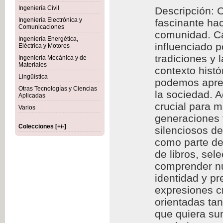
Ingeniería Civil
Descripción: C
Ingeniería Electrónica y
fascinante hac
Comunicaciones
comunidad. Cad
Ingeniería Energética,
influenciado p
Eléctrica y Motores
tradiciones y 
Ingeniería Mecánica y de
Materiales
contexto histó
Lingüística
podemos aprec
Otras Tecnologías y Ciencias
la sociedad. A
Aplicadas
crucial para m
Varios
generaciones f
Colecciones [+/-]
silenciosos d
como parte de 
de libros, se
comprender nu
identidad y p
expresiones cr
orientadas ta
que quiera sum