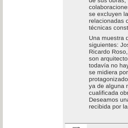
de sus obras,
colaboraciones
se excluyen l
relacionadas c
técnicas const
Una muestra d
siguientes: Jo
Ricardo Roso,
son arquitect
todavía no hay
se midiera por
protagonizado
ya de alguna 
cualificada ob
Deseamos una l
recibida por l