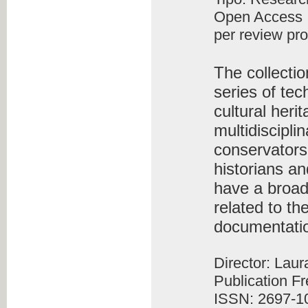
Open Access
per review pr
The collecti
series of tec
cultural heri
multidiscipli
conservators-
historians an
have a broad
related to th
documentati
Director: Lau
Publication F
ISSN: 2697-1