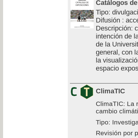
Catálogos de
Tipo: divulgac
Difusión : acc
Descripción: c
intención de l
de la Universi
general, con l
la visualizaci
espacio exposi
ClimaTIC
ClimaTIC: La r
cambio climát
Tipo: Investig
Revisión por 