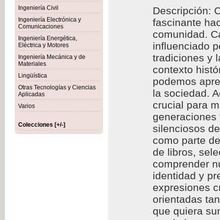
Ingeniería Civil
Descripción: C
Ingeniería Electrónica y
fascinante hac
Comunicaciones
comunidad. Cad
Ingeniería Energética,
influenciado p
Eléctrica y Motores
tradiciones y 
Ingeniería Mecánica y de
Materiales
contexto histó
Lingüística
podemos aprec
Otras Tecnologías y Ciencias
la sociedad. A
Aplicadas
crucial para m
Varios
generaciones f
Colecciones [+/-]
silenciosos d
como parte de 
de libros, se
comprender nu
identidad y p
expresiones cr
orientadas ta
que quiera sum