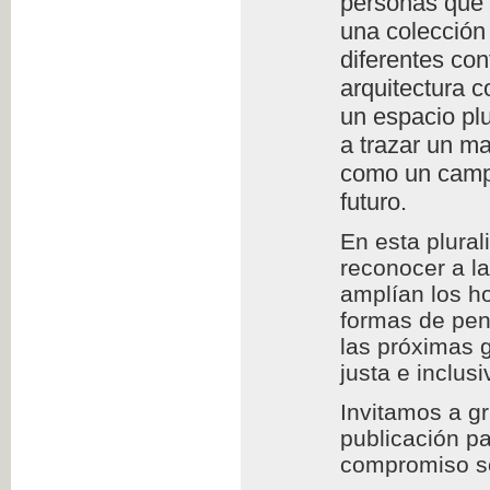
personas que l
una colección 
diferentes con
arquitectura c
un espacio plu
a trazar un m
como un campo
futuro.
En esta plura
reconocer a l
amplían los h
formas de pens
las próximas 
justa e inclusi
Invitamos a g
publicación pa
compromiso so