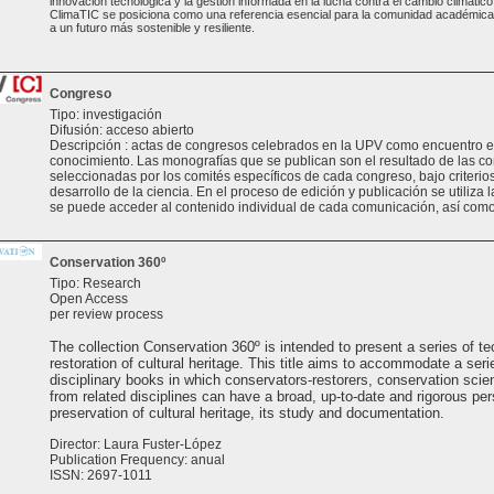
innovación tecnológica y la gestión informada en la lucha contra el cambio climático.
ClimaTIC se posiciona como una referencia esencial para la comunidad académica y
a un futuro más sostenible y resiliente.
Congreso
Tipo: investigación
Difusión: acceso abierto
Descripción : actas de congresos celebrados en la UPV como encuentro e
conocimiento. Las monografías que se publican son el resultado de las 
seleccionadas por los comités específicos de cada congreso, bajo criterios 
desarrollo de la ciencia. En el proceso de edición y publicación se utiliza 
se puede acceder al contenido individual de cada comunicación, así como
Conservation 360º
Tipo: Research
Open Access
per review process
The collection Conservation 360º is intended to present a series of te
restoration of cultural heritage. This title aims to accommodate a seri
disciplinary books in which conservators-restorers, conservation scien
from related disciplines can have a broad, up-to-date and rigorous per
preservation of cultural heritage, its study and documentation.
Director: Laura Fuster-López
Publication Frequency: anual
ISSN: 2697-1011