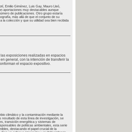
otí, Emilio Giménez, Luis Gay, Mauro Lleó,
con aportaciones muy destacables aunque
 número de publicaciones. Otro grupo estaría
grafía, más allá de que el conjunto de su
 la colección y que su utilidad sea bien recibida
e las exposiciones realizadas en espacios
en general, con la intención de transferir la
conforman el espacio expositivo.
bio climático y la contaminación mediante la
resultado de esta línea de investigación, se
es, transición energética y sistemas de
responsables de políticas ambientales, esta serie
ibles, destacando el papel crucial de la