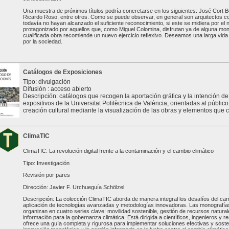
Una muestra de próximos títulos podría concretarse en los siguientes: José Cort B
Ricardo Roso, entre otros. Como se puede observar, en general son arquitectos 
todavía no hayan alcanzado el suficiente reconocimiento, si este se midiera por el
protagonizado por aquellos que, como Miguel Colomina, disfrutan ya de alguna mono
cualificada obra recomiende un nuevo ejercicio reflexivo. Deseamos una larga vida a
por la sociedad.
Catálogos de Exposiciones
Tipo: divulgación
Difusión : acceso abierto
Descripción: catálogos que recogen la aportación gráfica y la intención d
expositivos de la Universitat Politècnica de València, orientadas al público 
creación cultural mediante la visualización de las obras y elementos que 
ClimaTIC
ClimaTIC: La revolución digital frente a la contaminación y el cambio climático
Tipo: Investigación
Revisión por pares
Dirección: Javier F. Urchueguía Schölzel
Descripción: La colección ClimaTIC aborda de manera integral los desafíos del cam
aplicación de tecnologías avanzadas y metodologías innovadoras. Las monografías 
organizan en cuatro series clave: movilidad sostenible, gestión de recursos natural
información para la gobernanza climática. Está dirigida a científicos, ingenieros y 
ofrece una guía completa y rigurosa para implementar soluciones efectivas y sosten