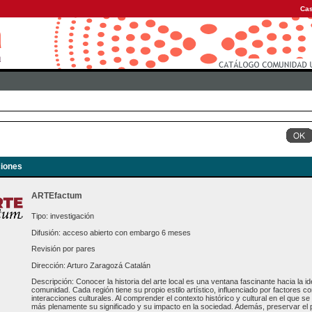
Cas
iones
ARTEfactum
Tipo: investigación
Difusión: acceso abierto con embargo 6 meses
Revisión por pares
Dirección: Arturo Zaragozá Catalán
Descripción: Conocer la historia del arte local es una ventana fascinante hacia la ide
comunidad. Cada región tiene su propio estilo artístico, influenciado por factores com
interacciones culturales. Al comprender el contexto histórico y cultural en el que 
más plenamente su significado y su impacto en la sociedad. Además, preservar el pa