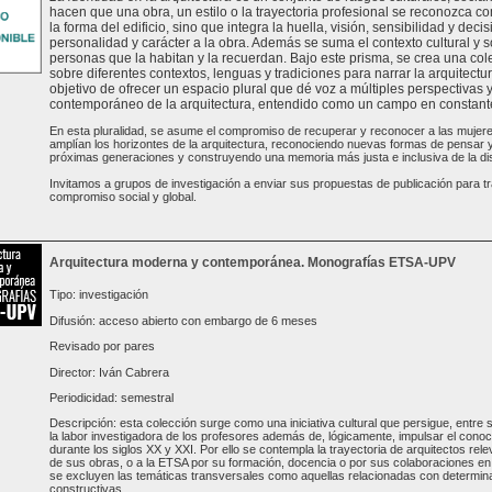
hacen que una obra, un estilo o la trayectoria profesional se reconozca com
la forma del edificio, sino que integra la huella, visión, sensibilidad y de
personalidad y carácter a la obra. Además se suma el contexto cultural y s
personas que la habitan y la recuerdan. Bajo este prisma, se crea una col
sobre diferentes contextos, lenguas y tradiciones para narrar la arquitectur
objetivo de ofrecer un espacio plural que dé voz a múltiples perspectivas 
contemporáneo de la arquitectura, entendido como un campo en constante 
En esta pluralidad, se asume el compromiso de recuperar y reconocer a las mujer
amplían los horizontes de la arquitectura, reconociendo nuevas formas de pensar y 
próximas generaciones y construyendo una memoria más justa e inclusiva de la dis
Invitamos a grupos de investigación a enviar sus propuestas de publicación para tr
compromiso social y global.
Arquitectura moderna y contemporánea. Monografías ETSA-UPV
Tipo: investigación
Difusión: acceso abierto con embargo de 6 meses
Revisado por pares
Director: Iván Cabrera
Periodicidad: semestral
Descripción: esta colección surge como una iniciativa cultural que persigue, entre s
la labor investigadora de los profesores además de, lógicamente, impulsar el conoc
durante los siglos XX y XXI. Por ello se contempla la trayectoria de arquitectos rele
de sus obras, o a la ETSA por su formación, docencia o por sus colaboraciones en 
se excluyen las temáticas transversales como aquellas relacionadas con determinad
constructivas...