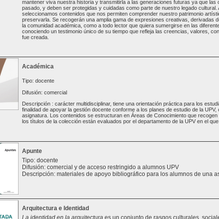
mantener viva nuestra historia y transmitirla a las generaciones futuras ya que las
pasado, y deben ser protegidas y cuidadas como parte de nuestro legado cultural. A
seleccionamos contenidos que nos permiten comprender nuestro patrimonio artísti
preservarla. Se recogerán una amplia gama de expresiones creativas, derivadas de 
la comunidad académica, como a todo lector que quiera sumergirse en las diferente
conociendo un testimonio único de su tiempo que refleja las creencias, valores, con
fue creada.
Académica
Tipo: docente
Difusión: comercial
Descripción : carácter multidisciplinar, tiene una orientación práctica para los est
finalidad de apoyar la gestión docente conforme a los planes de estudio de la UPV
asignatura. Los contenidos se estructuran en Áreas de Conocimiento que recogen t
los títulos de la colección están evaluados por el departamento de la UPV en el que 
Apunte
Tipo: docente
Difusión: comercial y de acceso restringido a alumnos UPV
Descripción: materiales de apoyo bibliográfico para los alumnos de una a
Arquitectura e Identidad
La identidad en la arquitectura
es un conjunto de rasgos culturales, sociale