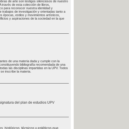
 obras de arte son testigos silenciosos de nuestro
 través de esta colección de libros,
co para reconocer nuestra identidad y
trabajos de investigación y orientadas tanto a
s épocas, estilos y movimientos artísticos,
flictos y aspiraciones de la sociedad en la que
udiantes de una materia dada y cumple con la
, constituyendo bibliografía recomendada de una
odas las disciplinas impartidas en la UPV. Todos
se inscribe la materia.
signatura del plan de estudios UPV
s, históricos, técnicos y estéticos que