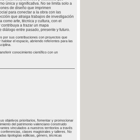
o única y significativa. No se limita solo a
cisiones de diseño que imprimen
ocial para conectar a la obra con las
ección que atraiga trabajos de investigación
a como arte, técnica y cultura, con el
y contribuya a trazar un mapa
diálogo entre pasado, presente y futuro.
es por sus contribuciones con proyectos que
habitar el espacio, abriendo referentes para las
ciplina.
ansferir conocimiento científico con un
us objetivos prioritarios, fomentar y promocionar
imiento del patrimonio valenciano construido
vantes vinculados a nuestros territorios a través
conferencias, clases magistrales y talleres. No
as tipologías edilicias, género, técnicas