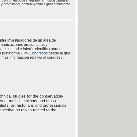
 Con un enfoque integrador y multidisciplinario,
 profesional, contribuyendo significativamente
ntre investigadores de un área de
comunicaciones presentadas y
de calidad e interés científico para el
la plataforma
UPV Congresos
desde la que
 más información relativa al congreso.
chnical studies for the conservation-
es of multidisciplinary and cross-
tists, art historians and professionals
spective on topics related to the