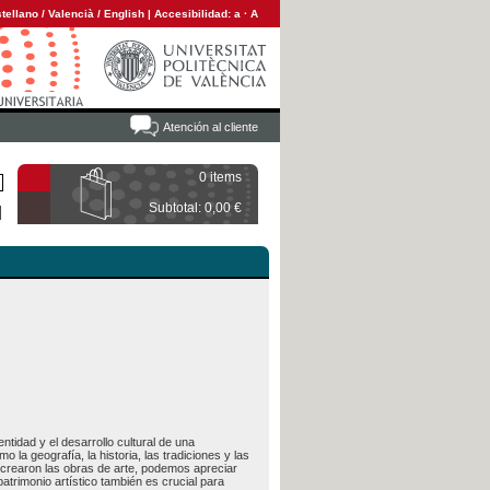
tellano
/
Valencià
/
English
|
Accesibilidad:
a
·
A
Atención al cliente
0 items
Subtotal: 0,00 €
ntidad y el desarrollo cultural de una
o la geografía, la historia, las tradiciones y las
se crearon las obras de arte, podemos apreciar
trimonio artístico también es crucial para