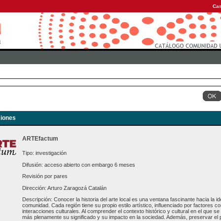
Cas
iones
ARTEfactum
Tipo: investigación
Difusión: acceso abierto con embargo 6 meses
Revisión por pares
Dirección: Arturo Zaragozá Catalán
Descripción: Conocer la historia del arte local es una ventana fascinante hacia la ide
comunidad. Cada región tiene su propio estilo artístico, influenciado por factores com
interacciones culturales. Al comprender el contexto histórico y cultural en el que 
más plenamente su significado y su impacto en la sociedad. Además, preservar el pa