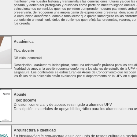
mantener viva nuestra historia y transmitirla a las generaciones futuras ya que las
pasado, y deben ser protegidas y cuidadas como parte de nuestro legado cultural. A
seleccionamos contenidos que nos permiten comprender nuestro patrimonio artísti
preservarla. Se recogerán una amplia gama de expresiones creativas, derivadas de 
la comunidad académica, como a todo lector que quiera sumergirse en las diferente
conociendo un testimonio único de su tiempo que refleja las creencias, valores, con
fue creada.
Académica
Tipo: docente
Difusión: comercial
Descripción : carácter multidisciplinar, tiene una orientación práctica para los est
finalidad de apoyar la gestión docente conforme a los planes de estudio de la UPV
asignatura. Los contenidos se estructuran en Áreas de Conocimiento que recogen t
los títulos de la colección están evaluados por el departamento de la UPV en el que 
Apunte
Tipo: docente
Difusión: comercial y de acceso restringido a alumnos UPV
Descripción: materiales de apoyo bibliográfico para los alumnos de una a
Arquitectura e Identidad
La identidad en la arquitectura
es un conjunto de rasgos culturales, sociale