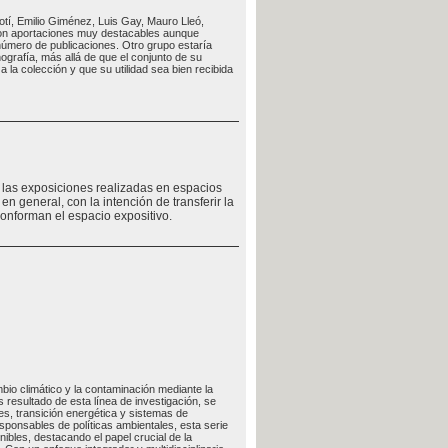
otí, Emilio Giménez, Luis Gay, Mauro Lleó,
con aportaciones muy destacables aunque
 número de publicaciones. Otro grupo estaría
grafía, más allá de que el conjunto de su
 la colección y que su utilidad sea bien recibida
e las exposiciones realizadas en espacios
en general, con la intención de transferir la
conforman el espacio expositivo.
bio climático y la contaminación mediante la
resultado de esta línea de investigación, se
es, transición energética y sistemas de
responsables de políticas ambientales, esta serie
ibles, destacando el papel crucial de la