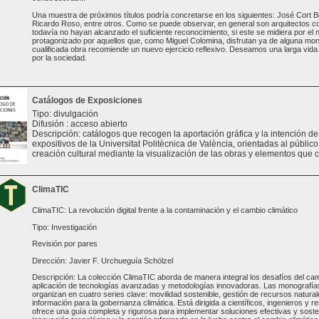
Una muestra de próximos títulos podría concretarse en los siguientes: José Cort B
Ricardo Roso, entre otros. Como se puede observar, en general son arquitectos 
todavía no hayan alcanzado el suficiente reconocimiento, si este se midiera por el
protagonizado por aquellos que, como Miguel Colomina, disfrutan ya de alguna mono
cualificada obra recomiende un nuevo ejercicio reflexivo. Deseamos una larga vida a
por la sociedad.
Catálogos de Exposiciones
Tipo: divulgación
Difusión : acceso abierto
Descripción: catálogos que recogen la aportación gráfica y la intención d
expositivos de la Universitat Politècnica de València, orientadas al público 
creación cultural mediante la visualización de las obras y elementos que 
ClimaTIC
ClimaTIC: La revolución digital frente a la contaminación y el cambio climático
Tipo: Investigación
Revisión por pares
Dirección: Javier F. Urchueguía Schölzel
Descripción: La colección ClimaTIC aborda de manera integral los desafíos del cam
aplicación de tecnologías avanzadas y metodologías innovadoras. Las monografías 
organizan en cuatro series clave: movilidad sostenible, gestión de recursos natural
información para la gobernanza climática. Está dirigida a científicos, ingenieros y 
ofrece una guía completa y rigurosa para implementar soluciones efectivas y sosten