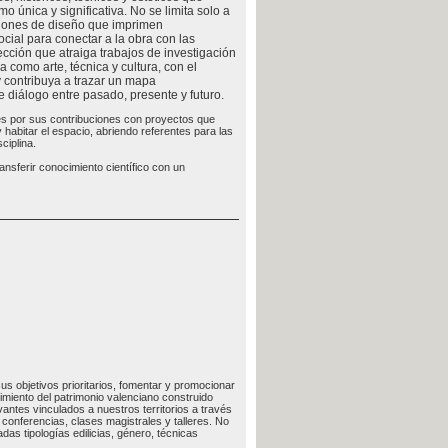
o única y significativa. No se limita solo a
cisiones de diseño que imprimen
ocial para conectar a la obra con las
ección que atraiga trabajos de investigación
a como arte, técnica y cultura, con el
y contribuya a trazar un mapa
diálogo entre pasado, presente y futuro.
es por sus contribuciones con proyectos que
habitar el espacio, abriendo referentes para las
ciplina.
ansferir conocimiento científico con un
us objetivos prioritarios, fomentar y promocionar
imiento del patrimonio valenciano construido
vantes vinculados a nuestros territorios a través
conferencias, clases magistrales y talleres. No
as tipologías edilicias, género, técnicas