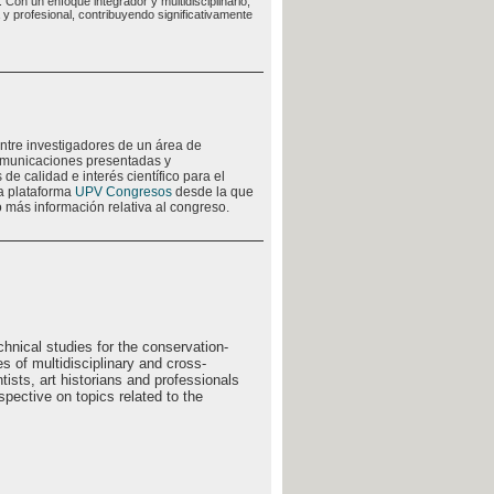
 Con un enfoque integrador y multidisciplinario,
 profesional, contribuyendo significativamente
ntre investigadores de un área de
comunicaciones presentadas y
de calidad e interés científico para el
la plataforma
UPV Congresos
desde la que
 más información relativa al congreso.
chnical studies for the conservation-
es of multidisciplinary and cross-
tists, art historians and professionals
spective on topics related to the