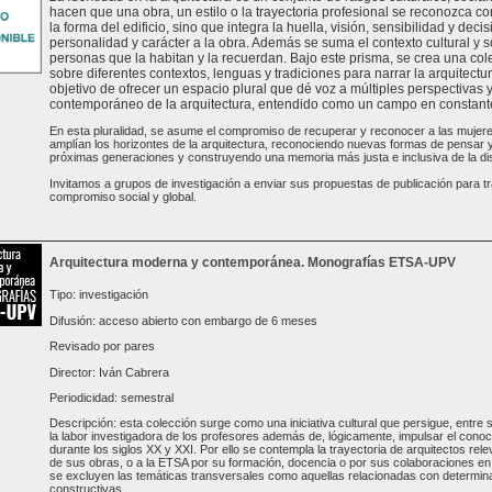
hacen que una obra, un estilo o la trayectoria profesional se reconozca com
la forma del edificio, sino que integra la huella, visión, sensibilidad y de
personalidad y carácter a la obra. Además se suma el contexto cultural y s
personas que la habitan y la recuerdan. Bajo este prisma, se crea una col
sobre diferentes contextos, lenguas y tradiciones para narrar la arquitectur
objetivo de ofrecer un espacio plural que dé voz a múltiples perspectivas 
contemporáneo de la arquitectura, entendido como un campo en constante 
En esta pluralidad, se asume el compromiso de recuperar y reconocer a las mujer
amplían los horizontes de la arquitectura, reconociendo nuevas formas de pensar y 
próximas generaciones y construyendo una memoria más justa e inclusiva de la dis
Invitamos a grupos de investigación a enviar sus propuestas de publicación para tr
compromiso social y global.
Arquitectura moderna y contemporánea. Monografías ETSA-UPV
Tipo: investigación
Difusión: acceso abierto con embargo de 6 meses
Revisado por pares
Director: Iván Cabrera
Periodicidad: semestral
Descripción: esta colección surge como una iniciativa cultural que persigue, entre s
la labor investigadora de los profesores además de, lógicamente, impulsar el conoc
durante los siglos XX y XXI. Por ello se contempla la trayectoria de arquitectos rele
de sus obras, o a la ETSA por su formación, docencia o por sus colaboraciones en 
se excluyen las temáticas transversales como aquellas relacionadas con determinad
constructivas...