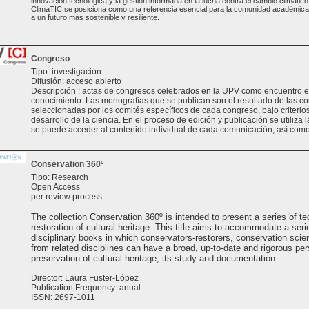
innovación tecnológica y la gestión informada en la lucha contra el cambio climático.
ClimaTIC se posiciona como una referencia esencial para la comunidad académica y
a un futuro más sostenible y resiliente.
Congreso
Tipo: investigación
Difusión: acceso abierto
Descripción : actas de congresos celebrados en la UPV como encuentro e
conocimiento. Las monografías que se publican son el resultado de las 
seleccionadas por los comités específicos de cada congreso, bajo criterios 
desarrollo de la ciencia. En el proceso de edición y publicación se utiliza 
se puede acceder al contenido individual de cada comunicación, así como
Conservation 360º
Tipo: Research
Open Access
per review process
The collection Conservation 360º is intended to present a series of te
restoration of cultural heritage. This title aims to accommodate a seri
disciplinary books in which conservators-restorers, conservation scien
from related disciplines can have a broad, up-to-date and rigorous per
preservation of cultural heritage, its study and documentation.
Director: Laura Fuster-López
Publication Frequency: anual
ISSN: 2697-1011