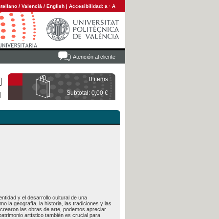
tellano
/
Valencià
/
English
|
Accesibilidad:
a
·
A
Atención al cliente
0 items
Subtotal: 0,00 €
ntidad y el desarrollo cultural de una
o la geografía, la historia, las tradiciones y las
se crearon las obras de arte, podemos apreciar
trimonio artístico también es crucial para