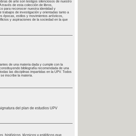
 obras de arte son testigos silenciosos de nuestro
 través de esta colección de libros,
co para reconocer nuestra identidad y
trabajos de investigación y orientadas tanto a
s épocas, estilos y movimientos artísticos,
flictos y aspiraciones de la sociedad en la que
udiantes de una materia dada y cumple con la
, constituyendo bibliografía recomendada de una
odas las disciplinas impartidas en la UPV. Todos
se inscribe la materia.
signatura del plan de estudios UPV
s, históricos, técnicos y estéticos que