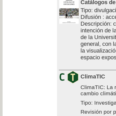
Catálogos de
Tipo: divulgac
Difusión : acc
Descripción: c
intención de l
de la Universi
general, con l
la visualizaci
espacio exposi
ClimaTIC
ClimaTIC: La r
cambio climát
Tipo: Investig
Revisión por 