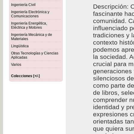
Ingeniería Civil
Descripción: C
Ingeniería Electrónica y
fascinante hac
Comunicaciones
comunidad. Cad
Ingeniería Energética,
influenciado p
Eléctrica y Motores
tradiciones y 
Ingeniería Mecánica y de
Materiales
contexto histó
Lingüística
podemos aprec
Otras Tecnologías y Ciencias
la sociedad. A
Aplicadas
crucial para m
Varios
generaciones f
Colecciones [+/-]
silenciosos d
como parte de 
de libros, se
comprender nu
identidad y p
expresiones cr
orientadas ta
que quiera sum