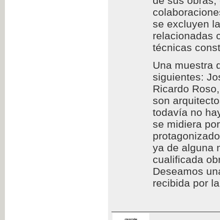
de sus obras,
colaboraciones
se excluyen l
relacionadas c
técnicas const
Una muestra d
siguientes: Jo
Ricardo Roso,
son arquitect
todavía no hay
se midiera por
protagonizado
ya de alguna 
cualificada ob
Deseamos una l
recibida por l