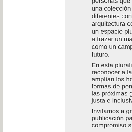
personas que l
una colección 
diferentes con
arquitectura c
un espacio plu
a trazar un m
como un campo
futuro.
En esta plura
reconocer a l
amplían los h
formas de pens
las próximas 
justa e inclusi
Invitamos a g
publicación pa
compromiso so