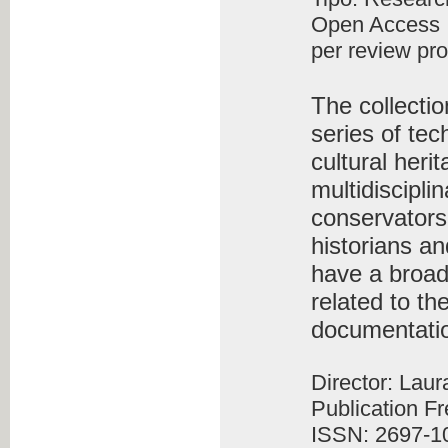
Open Access
per review pr
The collecti
series of tec
cultural heri
multidiscipli
conservators-
historians an
have a broad
related to th
documentati
Director: Lau
Publication F
ISSN: 2697-1