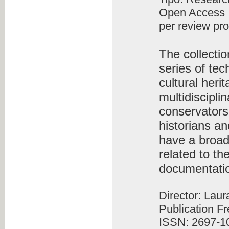
Open Access
per review pr
The collecti
series of tec
cultural heri
multidiscipli
conservators-
historians an
have a broad
related to th
documentati
Director: Lau
Publication F
ISSN: 2697-1