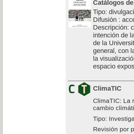
Catálogos de
Tipo: divulgac
Difusión : acc
Descripción: c
intención de l
de la Universi
general, con l
la visualizaci
espacio exposi
ClimaTIC
ClimaTIC: La r
cambio climát
Tipo: Investig
Revisión por 