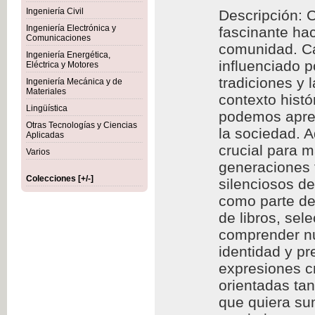
Ingeniería Civil
Descripción: C
Ingeniería Electrónica y
fascinante hac
Comunicaciones
comunidad. Cad
Ingeniería Energética,
influenciado p
Eléctrica y Motores
tradiciones y 
Ingeniería Mecánica y de
Materiales
contexto histó
Lingüística
podemos aprec
Otras Tecnologías y Ciencias
la sociedad. A
Aplicadas
crucial para m
Varios
generaciones f
Colecciones [+/-]
silenciosos d
como parte de 
de libros, se
comprender nu
identidad y p
expresiones cr
orientadas ta
que quiera sum