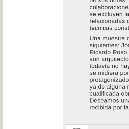
de sus obras,
colaboraciones
se excluyen l
relacionadas c
técnicas const
Una muestra d
siguientes: Jo
Ricardo Roso,
son arquitect
todavía no hay
se midiera por
protagonizado
ya de alguna 
cualificada ob
Deseamos una l
recibida por l