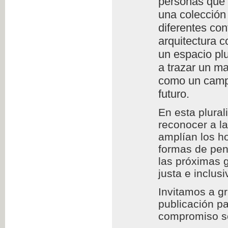
personas que l
una colección 
diferentes con
arquitectura c
un espacio plu
a trazar un m
como un campo
futuro.
En esta plura
reconocer a l
amplían los h
formas de pens
las próximas 
justa e inclusi
Invitamos a g
publicación pa
compromiso so