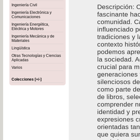
Ingeniería Civil
Descripción: C
Ingeniería Electrónica y
fascinante hac
Comunicaciones
comunidad. Cad
Ingeniería Energética,
influenciado p
Eléctrica y Motores
tradiciones y 
Ingeniería Mecánica y de
Materiales
contexto histó
Lingüística
podemos aprec
Otras Tecnologías y Ciencias
la sociedad. A
Aplicadas
crucial para m
Varios
generaciones f
Colecciones [+/-]
silenciosos d
como parte de 
de libros, se
comprender nu
identidad y p
expresiones cr
orientadas ta
que quiera sum