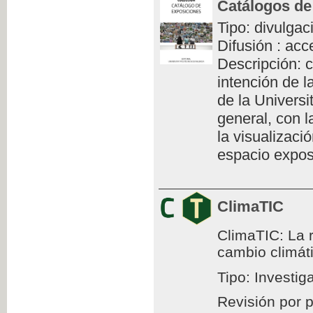
Catálogos de
Tipo: divulgac
Difusión : acc
Descripción: c
intención de l
de la Universi
general, con l
la visualizaci
espacio exposi
ClimaTIC
ClimaTIC: La r
cambio climát
Tipo: Investig
Revisión por 