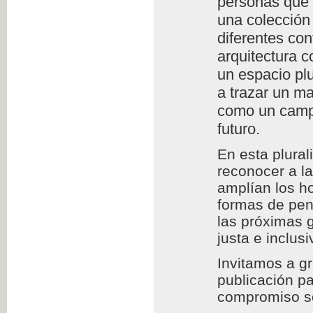
personas que l
una colección 
diferentes con
arquitectura c
un espacio plu
a trazar un m
como un campo
futuro.
En esta plura
reconocer a l
amplían los h
formas de pens
las próximas 
justa e inclusi
Invitamos a g
publicación pa
compromiso so