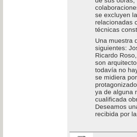
de sus obras,
colaboraciones
se excluyen l
relacionadas c
técnicas const
Una muestra d
siguientes: Jo
Ricardo Roso,
son arquitect
todavía no hay
se midiera por
protagonizado
ya de alguna 
cualificada ob
Deseamos una l
recibida por l