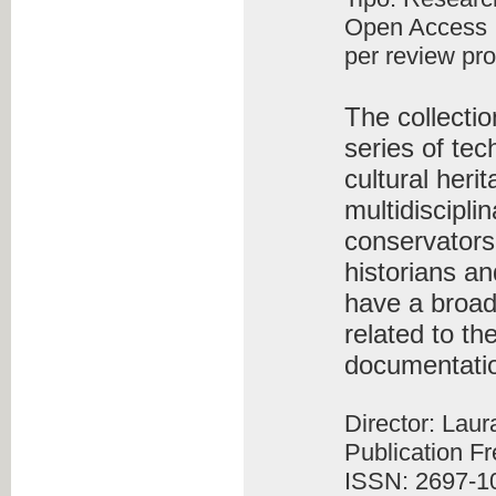
Open Access
per review pr
The collecti
series of tec
cultural heri
multidiscipli
conservators-
historians an
have a broad
related to th
documentati
Director: Lau
Publication F
ISSN: 2697-1