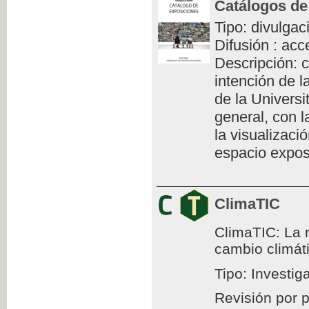
Catálogos de
Tipo: divulgac
Difusión : acc
Descripción: c
intención de l
de la Universi
general, con l
la visualizaci
espacio exposi
ClimaTIC
ClimaTIC: La r
cambio climát
Tipo: Investig
Revisión por 