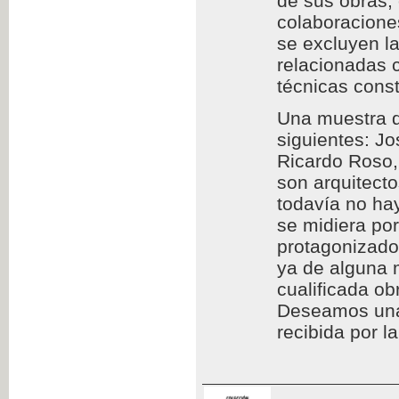
de sus obras,
colaboraciones
se excluyen l
relacionadas c
técnicas const
Una muestra d
siguientes: Jo
Ricardo Roso,
son arquitect
todavía no hay
se midiera por
protagonizado
ya de alguna 
cualificada ob
Deseamos una l
recibida por l