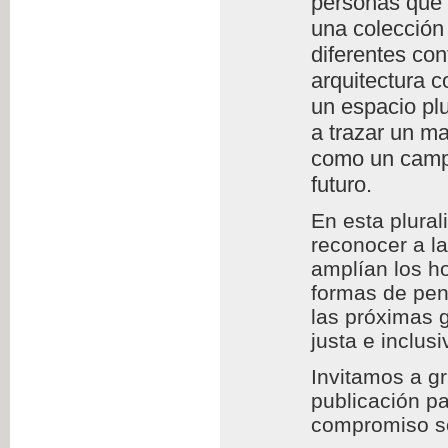
personas que l
una colección 
diferentes con
arquitectura c
un espacio plu
a trazar un m
como un campo
futuro.
En esta plura
reconocer a l
amplían los h
formas de pens
las próximas 
justa e inclusi
Invitamos a g
publicación pa
compromiso so