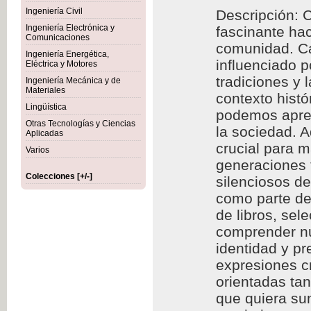
Ingeniería Civil
Descripción: C
Ingeniería Electrónica y
fascinante hac
Comunicaciones
comunidad. Cad
Ingeniería Energética,
influenciado p
Eléctrica y Motores
tradiciones y 
Ingeniería Mecánica y de
Materiales
contexto histó
Lingüística
podemos aprec
Otras Tecnologías y Ciencias
la sociedad. A
Aplicadas
crucial para m
Varios
generaciones f
Colecciones [+/-]
silenciosos d
como parte de 
de libros, se
comprender nu
identidad y p
expresiones cr
orientadas ta
que quiera sum