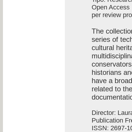
Open Access
per review pr
The collecti
series of tec
cultural heri
multidiscipli
conservators-
historians an
have a broad
related to th
documentati
Director: Lau
Publication F
ISSN: 2697-1