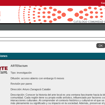
Cas
iones
ARTEfactum
Tipo: investigación
Difusión: acceso abierto con embargo 6 meses
Revisión por pares
Dirección: Arturo Zaragozá Catalán
Descripción: Conocer la historia del arte local es una ventana fascinante hacia la ide
comunidad. Cada región tiene su propio estilo artístico, influenciado por factores com
interacciones culturales. Al comprender el contexto histórico y cultural en el que 
más plenamente su significado y su impacto en la sociedad. Además, preservar el pa