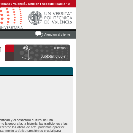
tellano
/
Valencià
/
English
|
Accesibilidad:
a
·
A
Atención al cliente
0 items
Subtotal: 0,00 €
ntidad y el desarrollo cultural de una
o la geografía, la historia, las tradiciones y las
se crearon las obras de arte, podemos apreciar
trimonio artístico también es crucial para