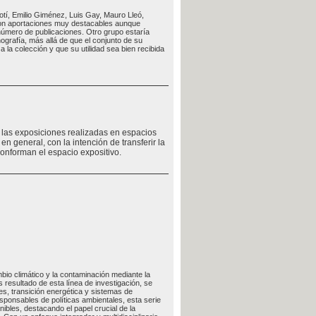
otí, Emilio Giménez, Luis Gay, Mauro Lleó,
con aportaciones muy destacables aunque
 número de publicaciones. Otro grupo estaría
grafía, más allá de que el conjunto de su
 la colección y que su utilidad sea bien recibida
e las exposiciones realizadas en espacios
en general, con la intención de transferir la
conforman el espacio expositivo.
bio climático y la contaminación mediante la
resultado de esta línea de investigación, se
es, transición energética y sistemas de
responsables de políticas ambientales, esta serie
ibles, destacando el papel crucial de la