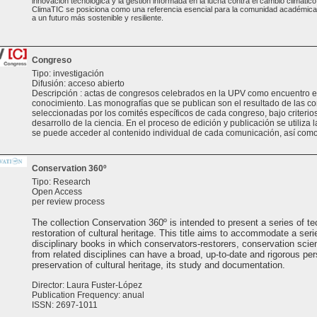
innovación tecnológica y la gestión informada en la lucha contra el cambio climático.
ClimaTIC se posiciona como una referencia esencial para la comunidad académica y
a un futuro más sostenible y resiliente.
Congreso
Tipo: investigación
Difusión: acceso abierto
Descripción : actas de congresos celebrados en la UPV como encuentro e
conocimiento. Las monografías que se publican son el resultado de las 
seleccionadas por los comités específicos de cada congreso, bajo criterios 
desarrollo de la ciencia. En el proceso de edición y publicación se utiliza 
se puede acceder al contenido individual de cada comunicación, así como
Conservation 360º
Tipo: Research
Open Access
per review process
The collection Conservation 360º is intended to present a series of te
restoration of cultural heritage. This title aims to accommodate a seri
disciplinary books in which conservators-restorers, conservation scien
from related disciplines can have a broad, up-to-date and rigorous per
preservation of cultural heritage, its study and documentation.
Director: Laura Fuster-López
Publication Frequency: anual
ISSN: 2697-1011