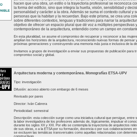
hacen que una obra, un estilo o la trayectoria profesional se reconozca com
la forma del edificio, sino que integra la huella, visión, sensibilidad y de
personalidad y carácter a la obra. Además se suma el contexto cultural y s
personas que la habitan y la recuerdan. Bajo este prisma, se crea una col
sobre diferentes contextos, lenguas y tradiciones para narrar la arquitectur
objetivo de ofrecer un espacio plural que dé voz a múltiples perspectivas 
contemporáneo de la arquitectura, entendido como un campo en constante 
En esta pluralidad, se asume el compromiso de recuperar y reconocer a las mujer
amplían los horizontes de la arquitectura, reconociendo nuevas formas de pensar y 
próximas generaciones y construyendo una memoria más justa e inclusiva de la dis
Invitamos a grupos de investigación a enviar sus propuestas de publicación para tr
compromiso social y global.
Arquitectura moderna y contemporánea. Monografías ETSA-UPV
Tipo: investigación
Difusión: acceso abierto con embargo de 6 meses
Revisado por pares
Director: Iván Cabrera
Periodicidad: semestral
Descripción: esta colección surge como una iniciativa cultural que persigue, entre s
la labor investigadora de los profesores además de, lógicamente, impulsar el conoc
durante los siglos XX y XXI. Por ello se contempla la trayectoria de arquitectos rele
de sus obras, o a la ETSA por su formación, docencia o por sus colaboraciones en 
se excluyen las temáticas transversales como aquellas relacionadas con determinad
constructivas...