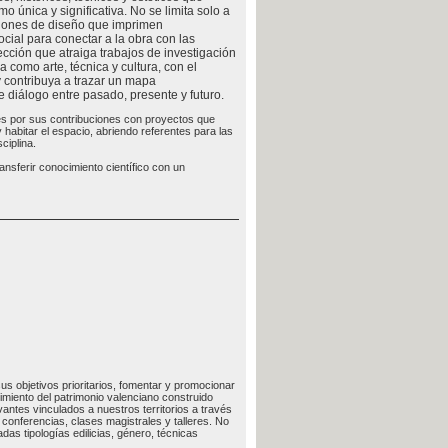
o única y significativa. No se limita solo a
cisiones de diseño que imprimen
ocial para conectar a la obra con las
ección que atraiga trabajos de investigación
a como arte, técnica y cultura, con el
y contribuya a trazar un mapa
diálogo entre pasado, presente y futuro.
es por sus contribuciones con proyectos que
habitar el espacio, abriendo referentes para las
ciplina.
ansferir conocimiento científico con un
us objetivos prioritarios, fomentar y promocionar
imiento del patrimonio valenciano construido
vantes vinculados a nuestros territorios a través
conferencias, clases magistrales y talleres. No
as tipologías edilicias, género, técnicas