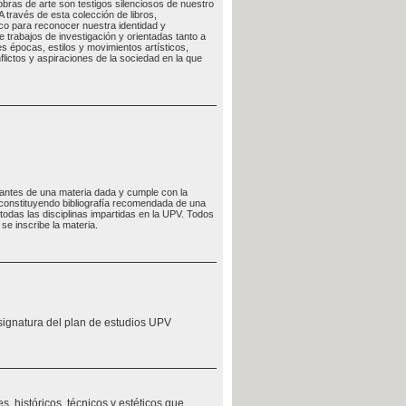
 obras de arte son testigos silenciosos de nuestro
 través de esta colección de libros,
co para reconocer nuestra identidad y
trabajos de investigación y orientadas tanto a
s épocas, estilos y movimientos artísticos,
flictos y aspiraciones de la sociedad en la que
udiantes de una materia dada y cumple con la
, constituyendo bibliografía recomendada de una
odas las disciplinas impartidas en la UPV. Todos
se inscribe la materia.
signatura del plan de estudios UPV
s, históricos, técnicos y estéticos que