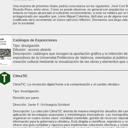
Una muestra de próximos títulos podría concretarse en los siguientes: José Cort B
Ricardo Roso, entre otros. Como se puede observar, en general son arquitectos 
todavía no hayan alcanzado el suficiente reconocimiento, si este se midiera por el
protagonizado por aquellos que, como Miguel Colomina, disfrutan ya de alguna mono
cualificada obra recomiende un nuevo ejercicio reflexivo. Deseamos una larga vida a
por la sociedad.
Catálogos de Exposiciones
Tipo: divulgación
Difusión : acceso abierto
Descripción: catálogos que recogen la aportación gráfica y la intención d
expositivos de la Universitat Politècnica de València, orientadas al público 
creación cultural mediante la visualización de las obras y elementos que 
ClimaTIC
ClimaTIC: La revolución digital frente a la contaminación y el cambio climático
Tipo: Investigación
Revisión por pares
Dirección: Javier F. Urchueguía Schölzel
Descripción: La colección ClimaTIC aborda de manera integral los desafíos del cam
aplicación de tecnologías avanzadas y metodologías innovadoras. Las monografías 
organizan en cuatro series clave: movilidad sostenible, gestión de recursos natural
información para la gobernanza climática. Está dirigida a científicos, ingenieros y 
ofrece una guía completa y rigurosa para implementar soluciones efectivas y sosten