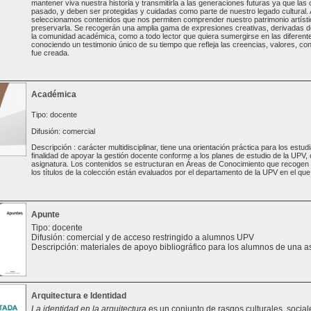
mantener viva nuestra historia y transmitirla a las generaciones futuras ya que las
pasado, y deben ser protegidas y cuidadas como parte de nuestro legado cultural. A
seleccionamos contenidos que nos permiten comprender nuestro patrimonio artísti
preservarla. Se recogerán una amplia gama de expresiones creativas, derivadas de 
la comunidad académica, como a todo lector que quiera sumergirse en las diferente
conociendo un testimonio único de su tiempo que refleja las creencias, valores, con
fue creada.
Académica
Tipo: docente
Difusión: comercial
Descripción : carácter multidisciplinar, tiene una orientación práctica para los est
finalidad de apoyar la gestión docente conforme a los planes de estudio de la UPV
asignatura. Los contenidos se estructuran en Áreas de Conocimiento que recogen t
los títulos de la colección están evaluados por el departamento de la UPV en el que 
Apunte
Tipo: docente
Difusión: comercial y de acceso restringido a alumnos UPV
Descripción: materiales de apoyo bibliográfico para los alumnos de una a
Arquitectura e Identidad
La identidad en la arquitectura
es un conjunto de rasgos culturales, sociale