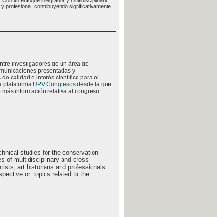
 Con un enfoque integrador y multidisciplinario,
 profesional, contribuyendo significativamente
ntre investigadores de un área de
comunicaciones presentadas y
de calidad e interés científico para el
la plataforma
UPV Congresos
desde la que
 más información relativa al congreso.
chnical studies for the conservation-
es of multidisciplinary and cross-
tists, art historians and professionals
spective on topics related to the