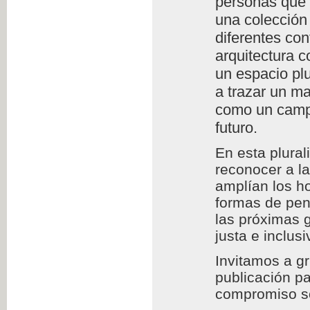
personas que l
una colección 
diferentes con
arquitectura c
un espacio plu
a trazar un m
como un campo
futuro.
En esta plura
reconocer a l
amplían los h
formas de pens
las próximas 
justa e inclusi
Invitamos a g
publicación pa
compromiso so