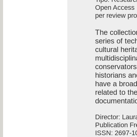
Open Access
per review pr
The collecti
series of tec
cultural heri
multidiscipli
conservators-
historians an
have a broad
related to th
documentati
Director: Lau
Publication F
ISSN: 2697-1