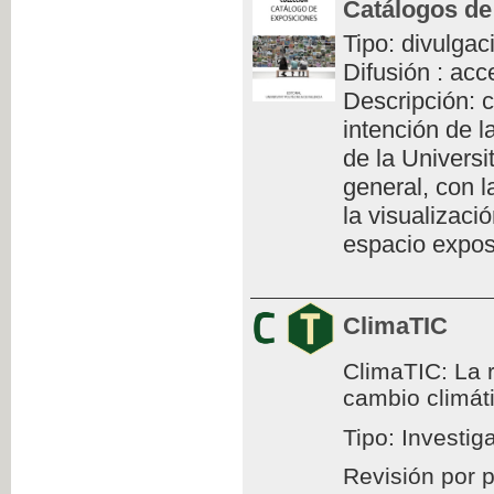
Catálogos de
Tipo: divulgac
Difusión : acc
Descripción: c
intención de l
de la Universi
general, con l
la visualizaci
espacio exposi
ClimaTIC
ClimaTIC: La r
cambio climát
Tipo: Investig
Revisión por 