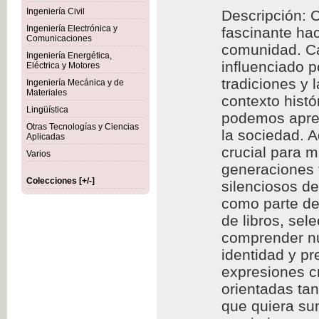
Ingeniería Civil
Descripción: C
Ingeniería Electrónica y
fascinante hac
Comunicaciones
comunidad. Cad
Ingeniería Energética,
influenciado p
Eléctrica y Motores
tradiciones y 
Ingeniería Mecánica y de
Materiales
contexto histó
Lingüística
podemos aprec
Otras Tecnologías y Ciencias
la sociedad. A
Aplicadas
crucial para m
Varios
generaciones f
Colecciones [+/-]
silenciosos d
como parte de 
de libros, se
comprender nu
identidad y p
expresiones cr
orientadas ta
que quiera sum