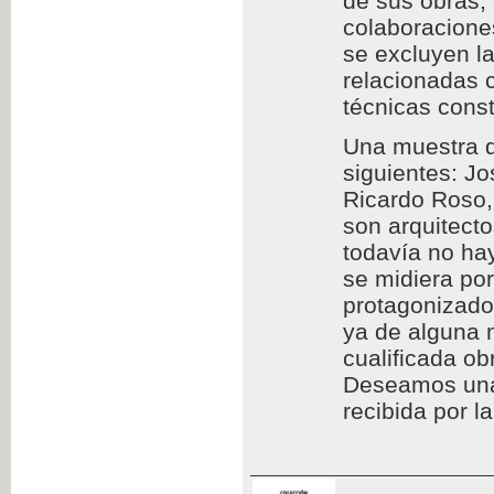
de sus obras,
colaboraciones
se excluyen l
relacionadas c
técnicas const
Una muestra d
siguientes: Jo
Ricardo Roso,
son arquitect
todavía no hay
se midiera por
protagonizado
ya de alguna 
cualificada ob
Deseamos una l
recibida por l