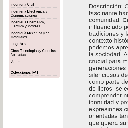
Ingeniería Civil
Descripción: C
Ingeniería Electrónica y
fascinante hac
Comunicaciones
comunidad. Cad
Ingeniería Energética,
influenciado p
Eléctrica y Motores
tradiciones y 
Ingeniería Mecánica y de
Materiales
contexto histó
Lingüística
podemos aprec
Otras Tecnologías y Ciencias
la sociedad. A
Aplicadas
crucial para m
Varios
generaciones f
Colecciones [+/-]
silenciosos d
como parte de 
de libros, se
comprender nu
identidad y p
expresiones cr
orientadas ta
que quiera sum