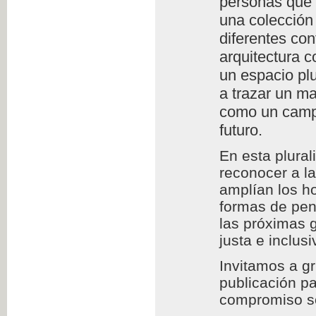
personas que l
una colección 
diferentes con
arquitectura c
un espacio plu
a trazar un m
como un campo
futuro.
En esta plura
reconocer a l
amplían los h
formas de pens
las próximas 
justa e inclusi
Invitamos a g
publicación pa
compromiso so