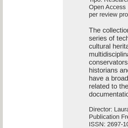
Open Access
per review pr
The collecti
series of tec
cultural heri
multidiscipli
conservators-
historians an
have a broad
related to th
documentati
Director: Lau
Publication F
ISSN: 2697-1