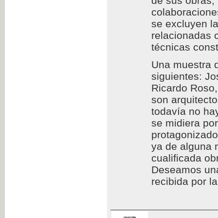
de sus obras,
colaboraciones
se excluyen l
relacionadas c
técnicas const
Una muestra d
siguientes: Jo
Ricardo Roso,
son arquitect
todavía no hay
se midiera por
protagonizado
ya de alguna 
cualificada ob
Deseamos una l
recibida por l