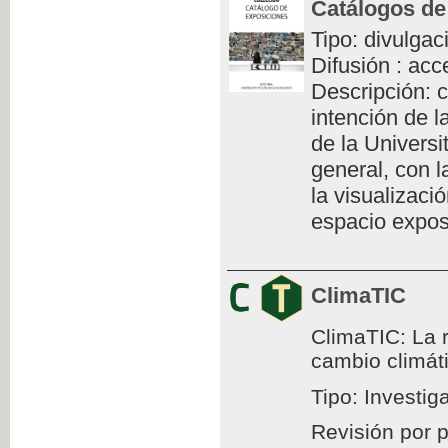
Catálogos de
Tipo: divulgac
Difusión : acc
Descripción: c
intención de l
de la Universi
general, con l
la visualizaci
espacio exposi
ClimaTIC
ClimaTIC: La r
cambio climát
Tipo: Investig
Revisión por 