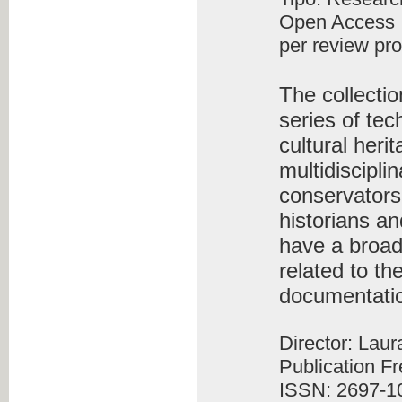
Open Access
per review pr
The collecti
series of tec
cultural heri
multidiscipli
conservators-
historians an
have a broad
related to th
documentati
Director: Lau
Publication F
ISSN: 2697-1