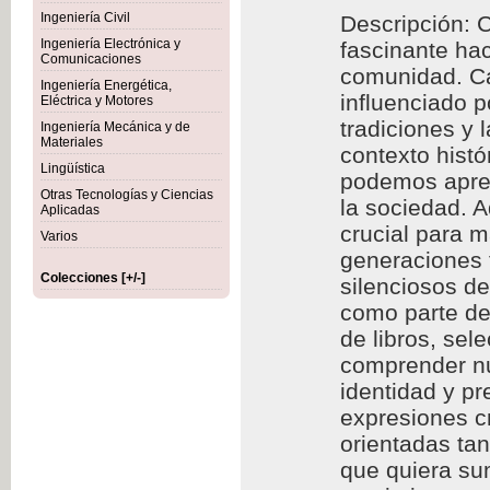
Ingeniería Civil
Descripción: C
Ingeniería Electrónica y
fascinante hac
Comunicaciones
comunidad. Cad
Ingeniería Energética,
influenciado p
Eléctrica y Motores
tradiciones y 
Ingeniería Mecánica y de
Materiales
contexto histó
Lingüística
podemos aprec
Otras Tecnologías y Ciencias
la sociedad. A
Aplicadas
crucial para m
Varios
generaciones f
Colecciones [+/-]
silenciosos d
como parte de 
de libros, se
comprender nu
identidad y p
expresiones cr
orientadas ta
que quiera sum