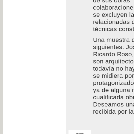
de sus obras,
colaboraciones
se excluyen l
relacionadas c
técnicas const
Una muestra d
siguientes: Jo
Ricardo Roso,
son arquitect
todavía no hay
se midiera por
protagonizado
ya de alguna 
cualificada ob
Deseamos una l
recibida por l