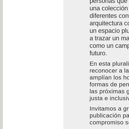
personas que l
una colección 
diferentes con
arquitectura c
un espacio plu
a trazar un m
como un campo
futuro.
En esta plura
reconocer a l
amplían los h
formas de pens
las próximas 
justa e inclusi
Invitamos a g
publicación pa
compromiso so