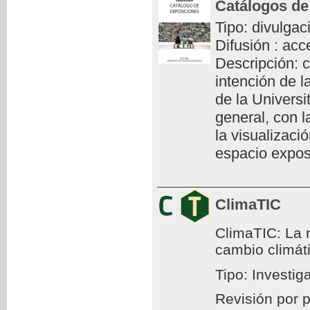
Catálogos de
Tipo: divulgac
Difusión : acc
Descripción: c
intención de l
de la Universi
general, con l
la visualizaci
espacio exposi
ClimaTIC
ClimaTIC: La r
cambio climát
Tipo: Investig
Revisión por 