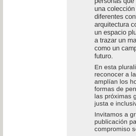
personas que l
una colección 
diferentes con
arquitectura c
un espacio plu
a trazar un m
como un campo
futuro.
En esta plura
reconocer a l
amplían los h
formas de pens
las próximas 
justa e inclusi
Invitamos a g
publicación pa
compromiso so