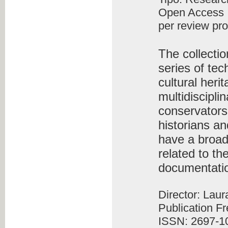
Open Access
per review pr
The collecti
series of tec
cultural heri
multidiscipli
conservators-
historians an
have a broad
related to th
documentati
Director: Lau
Publication F
ISSN: 2697-1