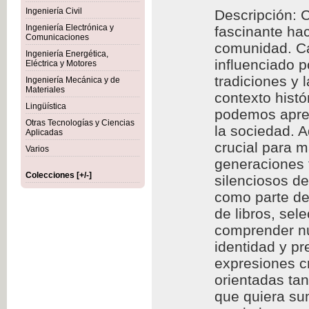
Ingeniería Civil
Descripción: C
Ingeniería Electrónica y
fascinante hac
Comunicaciones
comunidad. Cad
Ingeniería Energética,
influenciado p
Eléctrica y Motores
tradiciones y 
Ingeniería Mecánica y de
Materiales
contexto histó
Lingüística
podemos aprec
Otras Tecnologías y Ciencias
la sociedad. A
Aplicadas
crucial para m
Varios
generaciones f
Colecciones [+/-]
silenciosos d
como parte de 
de libros, se
comprender nu
identidad y p
expresiones cr
orientadas ta
que quiera sum