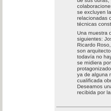
de sus obras,
colaboraciones
se excluyen l
relacionadas c
técnicas const
Una muestra d
siguientes: Jo
Ricardo Roso,
son arquitect
todavía no hay
se midiera por
protagonizado
ya de alguna 
cualificada ob
Deseamos una l
recibida por l