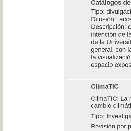
Catálogos de
Tipo: divulgac
Difusión : acc
Descripción: c
intención de l
de la Universi
general, con l
la visualizaci
espacio exposi
ClimaTIC
ClimaTIC: La r
cambio climát
Tipo: Investig
Revisión por 