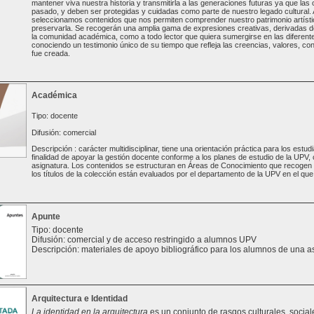
mantener viva nuestra historia y transmitirla a las generaciones futuras ya que las
pasado, y deben ser protegidas y cuidadas como parte de nuestro legado cultural. A
seleccionamos contenidos que nos permiten comprender nuestro patrimonio artísti
preservarla. Se recogerán una amplia gama de expresiones creativas, derivadas de 
la comunidad académica, como a todo lector que quiera sumergirse en las diferente
conociendo un testimonio único de su tiempo que refleja las creencias, valores, con
fue creada.
Académica
Tipo: docente
Difusión: comercial
Descripción : carácter multidisciplinar, tiene una orientación práctica para los est
finalidad de apoyar la gestión docente conforme a los planes de estudio de la UPV
asignatura. Los contenidos se estructuran en Áreas de Conocimiento que recogen t
los títulos de la colección están evaluados por el departamento de la UPV en el que 
Apunte
Tipo: docente
Difusión: comercial y de acceso restringido a alumnos UPV
Descripción: materiales de apoyo bibliográfico para los alumnos de una a
Arquitectura e Identidad
La identidad en la arquitectura
es un conjunto de rasgos culturales, sociale