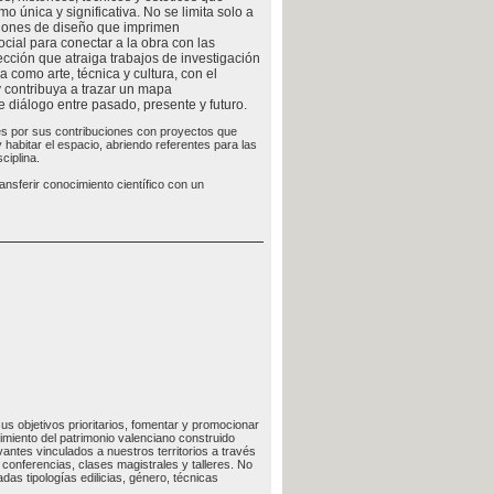
o única y significativa. No se limita solo a
cisiones de diseño que imprimen
ocial para conectar a la obra con las
ección que atraiga trabajos de investigación
a como arte, técnica y cultura, con el
y contribuya a trazar un mapa
diálogo entre pasado, presente y futuro.
es por sus contribuciones con proyectos que
habitar el espacio, abriendo referentes para las
ciplina.
ansferir conocimiento científico con un
us objetivos prioritarios, fomentar y promocionar
imiento del patrimonio valenciano construido
vantes vinculados a nuestros territorios a través
conferencias, clases magistrales y talleres. No
as tipologías edilicias, género, técnicas