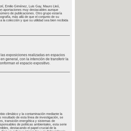
otí, Emilio Giménez, Luis Gay, Mauro Lleó,
con aportaciones muy destacables aunque
 número de publicaciones. Otro grupo estaría
grafía, más allá de que el conjunto de su
 la colección y que su utilidad sea bien recibida
e las exposiciones realizadas en espacios
en general, con la intención de transferir la
conforman el espacio expositivo.
bio climático y la contaminación mediante la
resultado de esta línea de investigación, se
es, transición energética y sistemas de
responsables de políticas ambientales, esta serie
ibles, destacando el papel crucial de la