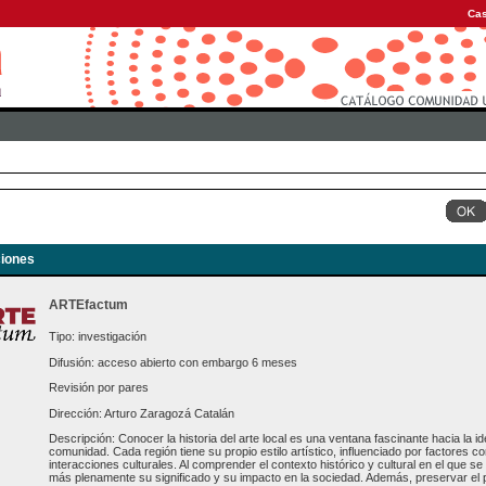
Cas
iones
ARTEfactum
Tipo: investigación
Difusión: acceso abierto con embargo 6 meses
Revisión por pares
Dirección: Arturo Zaragozá Catalán
Descripción: Conocer la historia del arte local es una ventana fascinante hacia la ide
comunidad. Cada región tiene su propio estilo artístico, influenciado por factores com
interacciones culturales. Al comprender el contexto histórico y cultural en el que 
más plenamente su significado y su impacto en la sociedad. Además, preservar el pa