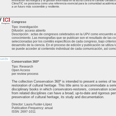
innovación tecnológica y la gestión informada en la lucha contra el cambio climático.
ClimaTIC se posiciona como una referencia esencial para la comunidad académica y
a un futuro más sostenible y resiliente.
Congreso
Tipo: investigación
Difusión: acceso abierto
Descripción : actas de congresos celebrados en la UPV como encuentro e
conocimiento. Las monografías que se publican son el resultado de las 
seleccionadas por los comités específicos de cada congreso, bajo criterios 
desarrollo de la ciencia. En el proceso de edición y publicación se utiliza 
se puede acceder al contenido individual de cada comunicación, así como
Conservation 360º
Tipo: Research
Open Access
per review process
The collection Conservation 360º is intended to present a series of te
restoration of cultural heritage. This title aims to accommodate a seri
disciplinary books in which conservators-restorers, conservation scien
from related disciplines can have a broad, up-to-date and rigorous per
preservation of cultural heritage, its study and documentation.
Director: Laura Fuster-López
Publication Frequency: anual
ISSN: 2697-1011