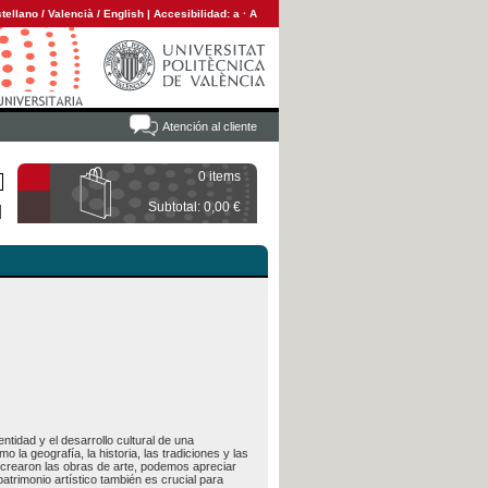
tellano
/
Valencià
/
English
|
Accesibilidad:
a
·
A
Atención al cliente
0 items
Subtotal: 0,00 €
ntidad y el desarrollo cultural de una
o la geografía, la historia, las tradiciones y las
se crearon las obras de arte, podemos apreciar
trimonio artístico también es crucial para