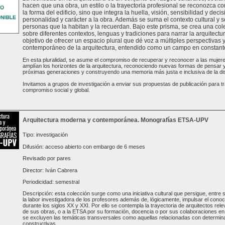
hacen que una obra, un estilo o la trayectoria profesional se reconozca com
la forma del edificio, sino que integra la huella, visión, sensibilidad y de
personalidad y carácter a la obra. Además se suma el contexto cultural y s
personas que la habitan y la recuerdan. Bajo este prisma, se crea una col
sobre diferentes contextos, lenguas y tradiciones para narrar la arquitectur
objetivo de ofrecer un espacio plural que dé voz a múltiples perspectivas 
contemporáneo de la arquitectura, entendido como un campo en constante 
En esta pluralidad, se asume el compromiso de recuperar y reconocer a las mujer
amplían los horizontes de la arquitectura, reconociendo nuevas formas de pensar y 
próximas generaciones y construyendo una memoria más justa e inclusiva de la dis
Invitamos a grupos de investigación a enviar sus propuestas de publicación para tr
compromiso social y global.
Arquitectura moderna y contemporánea. Monografías ETSA-UPV
Tipo: investigación
Difusión: acceso abierto con embargo de 6 meses
Revisado por pares
Director: Iván Cabrera
Periodicidad: semestral
Descripción: esta colección surge como una iniciativa cultural que persigue, entre s
la labor investigadora de los profesores además de, lógicamente, impulsar el conoc
durante los siglos XX y XXI. Por ello se contempla la trayectoria de arquitectos rele
de sus obras, o a la ETSA por su formación, docencia o por sus colaboraciones en 
se excluyen las temáticas transversales como aquellas relacionadas con determinad
constructivas...