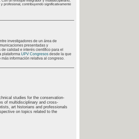
 Con un enfoque integrador y multidisciplinario,
 profesional, contribuyendo significativamente
ntre investigadores de un área de
comunicaciones presentadas y
de calidad e interés científico para el
la plataforma
UPV Congresos
desde la que
 más información relativa al congreso.
chnical studies for the conservation-
es of multidisciplinary and cross-
tists, art historians and professionals
spective on topics related to the