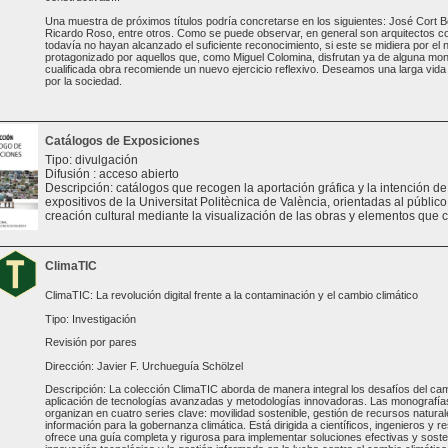
Una muestra de próximos títulos podría concretarse en los siguientes: José Cort B
Ricardo Roso, entre otros. Como se puede observar, en general son arquitectos 
todavía no hayan alcanzado el suficiente reconocimiento, si este se midiera por el
protagonizado por aquellos que, como Miguel Colomina, disfrutan ya de alguna mono
cualificada obra recomiende un nuevo ejercicio reflexivo. Deseamos una larga vida a
por la sociedad.
Catálogos de Exposiciones
Tipo: divulgación
Difusión : acceso abierto
Descripción: catálogos que recogen la aportación gráfica y la intención d
expositivos de la Universitat Politècnica de València, orientadas al público 
creación cultural mediante la visualización de las obras y elementos que 
ClimaTIC
ClimaTIC: La revolución digital frente a la contaminación y el cambio climático
Tipo: Investigación
Revisión por pares
Dirección: Javier F. Urchueguía Schölzel
Descripción: La colección ClimaTIC aborda de manera integral los desafíos del cam
aplicación de tecnologías avanzadas y metodologías innovadoras. Las monografías 
organizan en cuatro series clave: movilidad sostenible, gestión de recursos natural
información para la gobernanza climática. Está dirigida a científicos, ingenieros y 
ofrece una guía completa y rigurosa para implementar soluciones efectivas y sosten