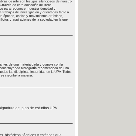
 obras de arte son testigos silenciosos de nuestro
 través de esta colección de libros,
co para reconocer nuestra identidad y
trabajos de investigación y orientadas tanto a
s épocas, estilos y movimientos artísticos,
flictos y aspiraciones de la sociedad en la que
udiantes de una materia dada y cumple con la
, constituyendo bibliografía recomendada de una
odas las disciplinas impartidas en la UPV. Todos
se inscribe la materia.
signatura del plan de estudios UPV
s, históricos, técnicos y estéticos que