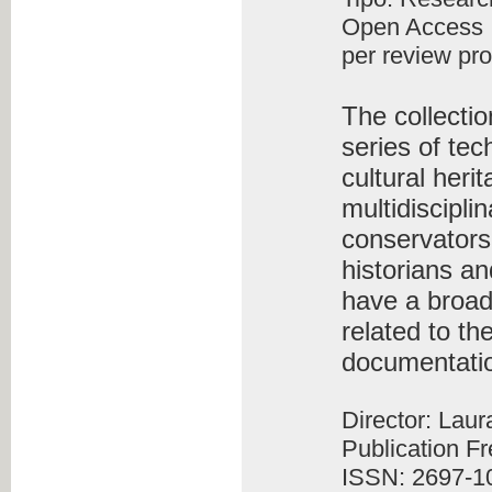
Open Access
per review pr
The collecti
series of tec
cultural heri
multidiscipli
conservators-
historians an
have a broad
related to th
documentati
Director: Lau
Publication F
ISSN: 2697-1