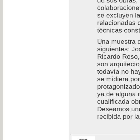
de sus obras,
colaboraciones
se excluyen l
relacionadas c
técnicas const
Una muestra d
siguientes: Jo
Ricardo Roso,
son arquitect
todavía no hay
se midiera por
protagonizado
ya de alguna 
cualificada ob
Deseamos una l
recibida por l