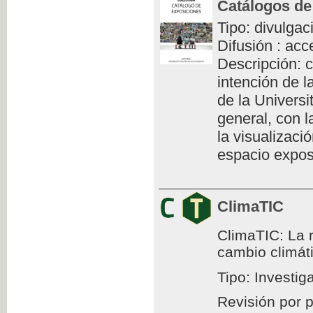
Catálogos de
Tipo: divulgac
Difusión : acc
Descripción: c
intención de l
de la Universi
general, con l
la visualizaci
espacio exposi
ClimaTIC
ClimaTIC: La r
cambio climát
Tipo: Investig
Revisión por 