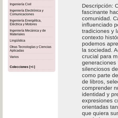
Ingeniería Civil
Descripción: C
Ingeniería Electrónica y
fascinante hac
Comunicaciones
comunidad. Cad
Ingeniería Energética,
influenciado p
Eléctrica y Motores
tradiciones y 
Ingeniería Mecánica y de
Materiales
contexto histó
Lingüística
podemos aprec
Otras Tecnologías y Ciencias
la sociedad. A
Aplicadas
crucial para m
Varios
generaciones f
Colecciones [+/-]
silenciosos d
como parte de 
de libros, se
comprender nu
identidad y p
expresiones cr
orientadas ta
que quiera sum