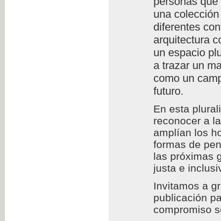
personas que l
una colección 
diferentes con
arquitectura c
un espacio plu
a trazar un m
como un campo
futuro.
En esta plura
reconocer a l
amplían los h
formas de pens
las próximas 
justa e inclusi
Invitamos a g
publicación pa
compromiso so