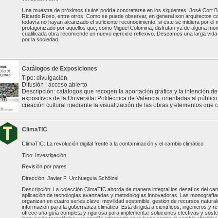
Una muestra de próximos títulos podría concretarse en los siguientes: José Cort B
Ricardo Roso, entre otros. Como se puede observar, en general son arquitectos 
todavía no hayan alcanzado el suficiente reconocimiento, si este se midiera por el
protagonizado por aquellos que, como Miguel Colomina, disfrutan ya de alguna mono
cualificada obra recomiende un nuevo ejercicio reflexivo. Deseamos una larga vida a
por la sociedad.
Catálogos de Exposiciones
Tipo: divulgación
Difusión : acceso abierto
Descripción: catálogos que recogen la aportación gráfica y la intención d
expositivos de la Universitat Politècnica de València, orientadas al público 
creación cultural mediante la visualización de las obras y elementos que 
ClimaTIC
ClimaTIC: La revolución digital frente a la contaminación y el cambio climático
Tipo: Investigación
Revisión por pares
Dirección: Javier F. Urchueguía Schölzel
Descripción: La colección ClimaTIC aborda de manera integral los desafíos del cam
aplicación de tecnologías avanzadas y metodologías innovadoras. Las monografías 
organizan en cuatro series clave: movilidad sostenible, gestión de recursos natural
información para la gobernanza climática. Está dirigida a científicos, ingenieros y 
ofrece una guía completa y rigurosa para implementar soluciones efectivas y sosten