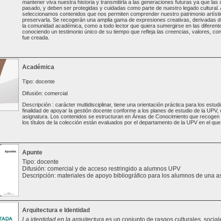
mantener viva nuestra historia y transmitirla a las generaciones futuras ya que las
pasado, y deben ser protegidas y cuidadas como parte de nuestro legado cultural. A
seleccionamos contenidos que nos permiten comprender nuestro patrimonio artísti
preservarla. Se recogerán una amplia gama de expresiones creativas, derivadas de 
la comunidad académica, como a todo lector que quiera sumergirse en las diferente
conociendo un testimonio único de su tiempo que refleja las creencias, valores, con
fue creada.
Académica
Tipo: docente
Difusión: comercial
Descripción : carácter multidisciplinar, tiene una orientación práctica para los est
finalidad de apoyar la gestión docente conforme a los planes de estudio de la UPV
asignatura. Los contenidos se estructuran en Áreas de Conocimiento que recogen t
los títulos de la colección están evaluados por el departamento de la UPV en el que 
Apunte
Tipo: docente
Difusión: comercial y de acceso restringido a alumnos UPV
Descripción: materiales de apoyo bibliográfico para los alumnos de una a
Arquitectura e Identidad
La identidad en la arquitectura
es un conjunto de rasgos culturales, sociale