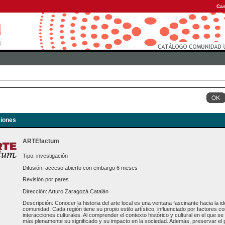
Cas
iones
ARTEfactum
Tipo: investigación
Difusión: acceso abierto con embargo 6 meses
Revisión por pares
Dirección: Arturo Zaragozá Catalán
Descripción: Conocer la historia del arte local es una ventana fascinante hacia la ide
comunidad. Cada región tiene su propio estilo artístico, influenciado por factores com
interacciones culturales. Al comprender el contexto histórico y cultural en el que 
más plenamente su significado y su impacto en la sociedad. Además, preservar el pa