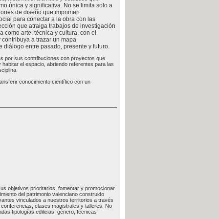
o única y significativa. No se limita solo a
cisiones de diseño que imprimen
ocial para conectar a la obra con las
ección que atraiga trabajos de investigación
a como arte, técnica y cultura, con el
y contribuya a trazar un mapa
diálogo entre pasado, presente y futuro.
es por sus contribuciones con proyectos que
habitar el espacio, abriendo referentes para las
ciplina.
ansferir conocimiento científico con un
us objetivos prioritarios, fomentar y promocionar
imiento del patrimonio valenciano construido
vantes vinculados a nuestros territorios a través
conferencias, clases magistrales y talleres. No
as tipologías edilicias, género, técnicas