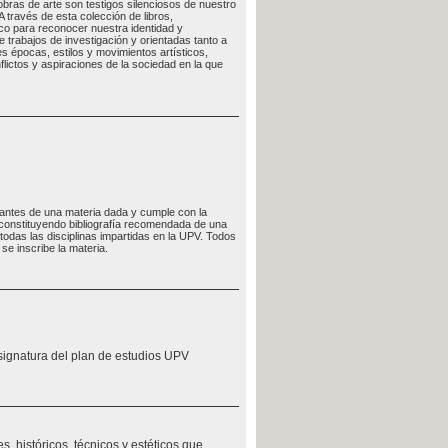
 obras de arte son testigos silenciosos de nuestro
 través de esta colección de libros,
co para reconocer nuestra identidad y
trabajos de investigación y orientadas tanto a
s épocas, estilos y movimientos artísticos,
flictos y aspiraciones de la sociedad en la que
udiantes de una materia dada y cumple con la
, constituyendo bibliografía recomendada de una
odas las disciplinas impartidas en la UPV. Todos
se inscribe la materia.
signatura del plan de estudios UPV
s, históricos, técnicos y estéticos que