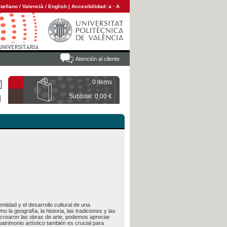
tellano
/
Valencià
/
English
|
Accesibilidad:
a
·
A
Atención al cliente
0 items
Subtotal: 0,00 €
ntidad y el desarrollo cultural de una
o la geografía, la historia, las tradiciones y las
se crearon las obras de arte, podemos apreciar
trimonio artístico también es crucial para