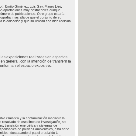
otí, Emilio Giménez, Luis Gay, Mauro Lleó,
con aportaciones muy destacables aunque
 número de publicaciones. Otro grupo estaría
grafía, más allá de que el conjunto de su
 la colección y que su utilidad sea bien recibida
e las exposiciones realizadas en espacios
en general, con la intención de transferir la
conforman el espacio expositivo.
bio climático y la contaminación mediante la
resultado de esta línea de investigación, se
es, transición energética y sistemas de
responsables de políticas ambientales, esta serie
ibles, destacando el papel crucial de la