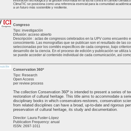
innovación tecnológica y la gestión informada en la lucha contra el cambio climático.
ClimaTIC se posiciona como una referencia esencial para la comunidad académica y
a un futuro más sostenible y resiliente.
Congreso
Tipo: investigación
Difusión: acceso abierto
Descripción : actas de congresos celebrados en la UPV como encuentro e
conocimiento. Las monografías que se publican son el resultado de las 
seleccionadas por los comités específicos de cada congreso, bajo criterios 
desarrollo de la ciencia. En el proceso de edición y publicación se utiliza 
se puede acceder al contenido individual de cada comunicación, así como
Conservation 360º
Tipo: Research
Open Access
per review process
The collection Conservation 360º is intended to present a series of te
restoration of cultural heritage. This title aims to accommodate a seri
disciplinary books in which conservators-restorers, conservation scien
from related disciplines can have a broad, up-to-date and rigorous per
preservation of cultural heritage, its study and documentation.
Director: Laura Fuster-López
Publication Frequency: anual
ISSN: 2697-1011