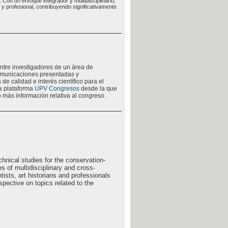
 Con un enfoque integrador y multidisciplinario,
 profesional, contribuyendo significativamente
ntre investigadores de un área de
comunicaciones presentadas y
de calidad e interés científico para el
la plataforma
UPV Congresos
desde la que
 más información relativa al congreso.
chnical studies for the conservation-
es of multidisciplinary and cross-
tists, art historians and professionals
spective on topics related to the