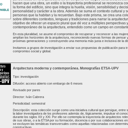
hacen que una obra, un estilo o la trayectoria profesional se reconozca com
la forma del edificio, sino que integra la huella, visión, sensibilidad y de
personalidad y carácter a la obra. Además se suma el contexto cultural y s
personas que la habitan y la recuerdan. Bajo este prisma, se crea una col
sobre diferentes contextos, lenguas y tradiciones para narrar la arquitectur
objetivo de ofrecer un espacio plural que dé voz a múltiples perspectivas 
contemporáneo de la arquitectura, entendido como un campo en constante 
En esta pluralidad, se asume el compromiso de recuperar y reconocer a las mujer
amplían los horizontes de la arquitectura, reconociendo nuevas formas de pensar y 
próximas generaciones y construyendo una memoria más justa e inclusiva de la dis
Invitamos a grupos de investigación a enviar sus propuestas de publicación para tr
compromiso social y global.
Arquitectura moderna y contemporánea. Monografías ETSA-UPV
Tipo: investigación
Difusión: acceso abierto con embargo de 6 meses
Revisado por pares
Director: Iván Cabrera
Periodicidad: semestral
Descripción: esta colección surge como una iniciativa cultural que persigue, entre s
la labor investigadora de los profesores además de, lógicamente, impulsar el conoc
durante los siglos XX y XXI. Por ello se contempla la trayectoria de arquitectos rele
de sus obras, o a la ETSA por su formación, docencia o por sus colaboraciones en 
se excluyen las temáticas transversales como aquellas relacionadas con determinad
constructivas...