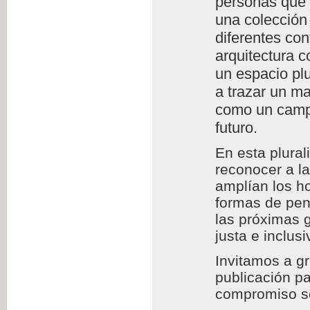
personas que l
una colección 
diferentes con
arquitectura c
un espacio plu
a trazar un m
como un campo
futuro.
En esta plura
reconocer a l
amplían los h
formas de pens
las próximas 
justa e inclusi
Invitamos a g
publicación pa
compromiso so