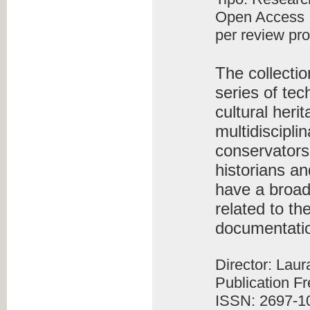
Open Access
per review pr
The collecti
series of tec
cultural heri
multidiscipli
conservators-
historians an
have a broad
related to th
documentati
Director: Lau
Publication F
ISSN: 2697-1