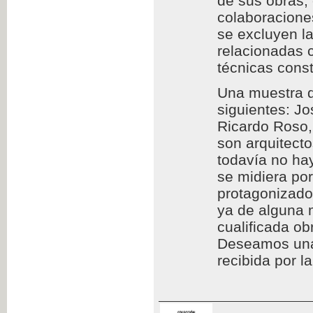
de sus obras,
colaboraciones
se excluyen l
relacionadas c
técnicas const
Una muestra d
siguientes: Jo
Ricardo Roso,
son arquitect
todavía no hay
se midiera por
protagonizado
ya de alguna 
cualificada ob
Deseamos una l
recibida por l