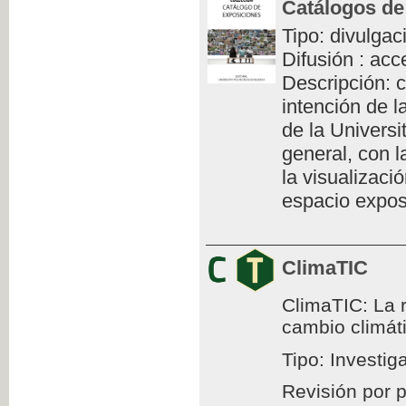
Catálogos de
Tipo: divulgac
Difusión : acc
Descripción: c
intención de l
de la Universi
general, con l
la visualizaci
espacio exposi
ClimaTIC
ClimaTIC: La r
cambio climát
Tipo: Investig
Revisión por 