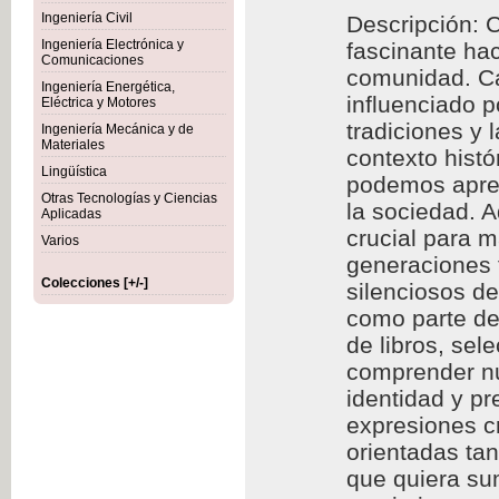
Ingeniería Civil
Descripción: C
Ingeniería Electrónica y
fascinante hac
Comunicaciones
comunidad. Cad
Ingeniería Energética,
influenciado p
Eléctrica y Motores
tradiciones y 
Ingeniería Mecánica y de
Materiales
contexto histó
Lingüística
podemos aprec
Otras Tecnologías y Ciencias
la sociedad. A
Aplicadas
crucial para m
Varios
generaciones f
Colecciones [+/-]
silenciosos d
como parte de 
de libros, se
comprender nu
identidad y p
expresiones cr
orientadas ta
que quiera sum