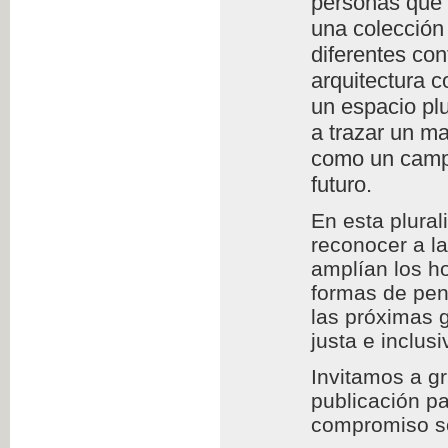
personas que l
una colección 
diferentes con
arquitectura c
un espacio plu
a trazar un m
como un campo
futuro.
En esta plura
reconocer a l
amplían los h
formas de pens
las próximas 
justa e inclusi
Invitamos a g
publicación pa
compromiso so