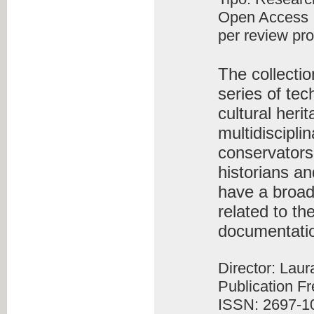
Open Access
per review pr
The collecti
series of tec
cultural heri
multidiscipli
conservators-
historians an
have a broad
related to th
documentati
Director: Lau
Publication F
ISSN: 2697-1