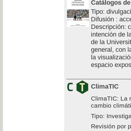
Catálogos de
Tipo: divulgac
Difusión : acc
Descripción: c
intención de l
de la Universi
general, con l
la visualizaci
espacio exposi
ClimaTIC
ClimaTIC: La r
cambio climát
Tipo: Investig
Revisión por 