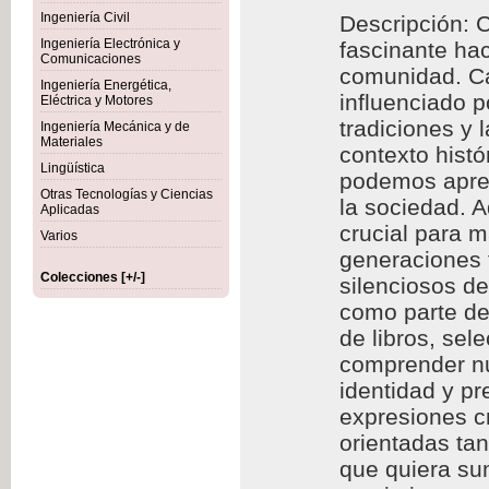
Ingeniería Civil
Descripción: C
Ingeniería Electrónica y
fascinante hac
Comunicaciones
comunidad. Cad
Ingeniería Energética,
influenciado p
Eléctrica y Motores
tradiciones y 
Ingeniería Mecánica y de
Materiales
contexto histó
Lingüística
podemos aprec
Otras Tecnologías y Ciencias
la sociedad. A
Aplicadas
crucial para m
Varios
generaciones f
Colecciones [+/-]
silenciosos d
como parte de 
de libros, se
comprender nu
identidad y p
expresiones cr
orientadas ta
que quiera sum