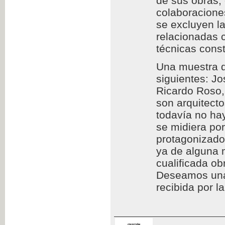
de sus obras,
colaboraciones
se excluyen l
relacionadas c
técnicas const
Una muestra d
siguientes: Jo
Ricardo Roso,
son arquitect
todavía no hay
se midiera por
protagonizado
ya de alguna 
cualificada ob
Deseamos una l
recibida por l