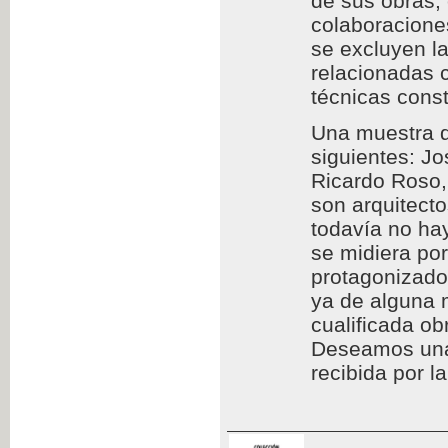
de sus obras,
colaboraciones
se excluyen l
relacionadas c
técnicas const
Una muestra d
siguientes: Jo
Ricardo Roso,
son arquitect
todavía no hay
se midiera por
protagonizado
ya de alguna 
cualificada ob
Deseamos una l
recibida por l