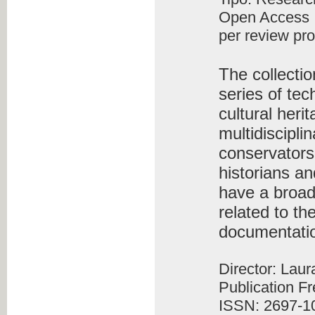
Open Access
per review pr
The collecti
series of tec
cultural heri
multidiscipli
conservators-
historians an
have a broad
related to th
documentati
Director: Lau
Publication F
ISSN: 2697-1