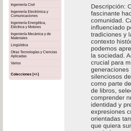
Ingeniería Civil
Descripción: C
Ingeniería Electrónica y
fascinante hac
Comunicaciones
comunidad. Cad
Ingeniería Energética,
influenciado p
Eléctrica y Motores
tradiciones y 
Ingeniería Mecánica y de
Materiales
contexto histó
Lingüística
podemos aprec
Otras Tecnologías y Ciencias
la sociedad. A
Aplicadas
crucial para m
Varios
generaciones f
Colecciones [+/-]
silenciosos d
como parte de 
de libros, se
comprender nu
identidad y p
expresiones cr
orientadas ta
que quiera sum