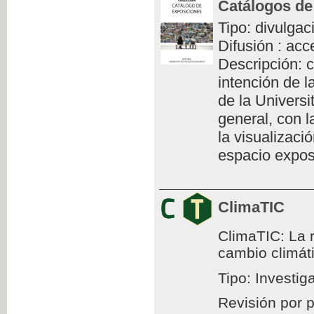
Catálogos de
Tipo: divulgac
Difusión : acc
Descripción: c
intención de l
de la Universi
general, con l
la visualizaci
espacio exposi
ClimaTIC
ClimaTIC: La r
cambio climát
Tipo: Investig
Revisión por 