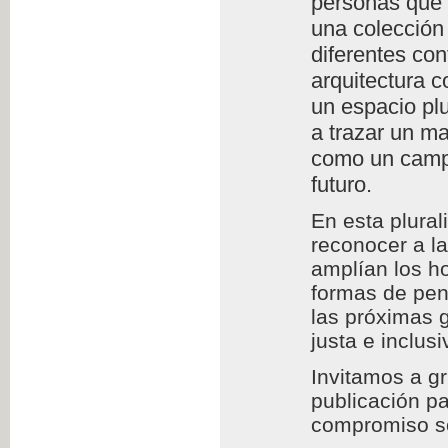
personas que l
una colección 
diferentes con
arquitectura c
un espacio plu
a trazar un m
como un campo
futuro.
En esta plura
reconocer a l
amplían los h
formas de pens
las próximas 
justa e inclusi
Invitamos a g
publicación pa
compromiso so