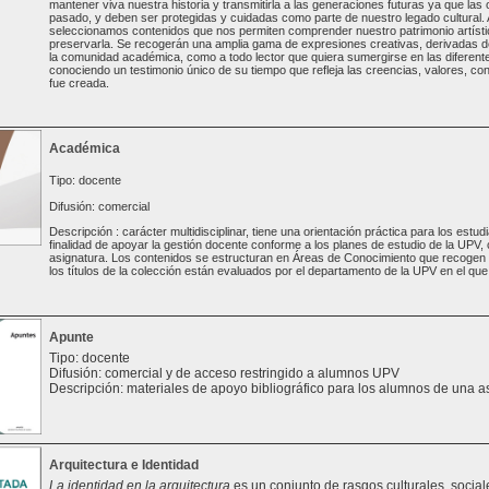
mantener viva nuestra historia y transmitirla a las generaciones futuras ya que las
pasado, y deben ser protegidas y cuidadas como parte de nuestro legado cultural. A
seleccionamos contenidos que nos permiten comprender nuestro patrimonio artísti
preservarla. Se recogerán una amplia gama de expresiones creativas, derivadas de 
la comunidad académica, como a todo lector que quiera sumergirse en las diferente
conociendo un testimonio único de su tiempo que refleja las creencias, valores, con
fue creada.
Académica
Tipo: docente
Difusión: comercial
Descripción : carácter multidisciplinar, tiene una orientación práctica para los est
finalidad de apoyar la gestión docente conforme a los planes de estudio de la UPV
asignatura. Los contenidos se estructuran en Áreas de Conocimiento que recogen t
los títulos de la colección están evaluados por el departamento de la UPV en el que 
Apunte
Tipo: docente
Difusión: comercial y de acceso restringido a alumnos UPV
Descripción: materiales de apoyo bibliográfico para los alumnos de una a
Arquitectura e Identidad
La identidad en la arquitectura
es un conjunto de rasgos culturales, sociale