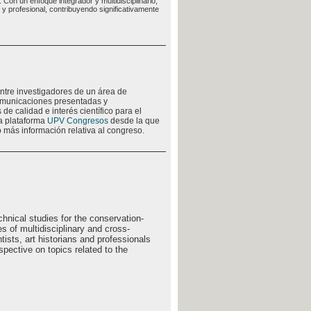
 Con un enfoque integrador y multidisciplinario,
 profesional, contribuyendo significativamente
ntre investigadores de un área de
comunicaciones presentadas y
de calidad e interés científico para el
la plataforma
UPV Congresos
desde la que
 más información relativa al congreso.
chnical studies for the conservation-
es of multidisciplinary and cross-
tists, art historians and professionals
spective on topics related to the