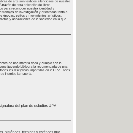
 obras de arte son testigos silenciosos de nuestro
 través de esta colección de libros,
co para reconocer nuestra identidad y
trabajos de investigación y orientadas tanto a
s épocas, estilos y movimientos artísticos,
flictos y aspiraciones de la sociedad en la que
udiantes de una materia dada y cumple con la
, constituyendo bibliografía recomendada de una
odas las disciplinas impartidas en la UPV. Todos
se inscribe la materia.
signatura del plan de estudios UPV
s, históricos, técnicos y estéticos que