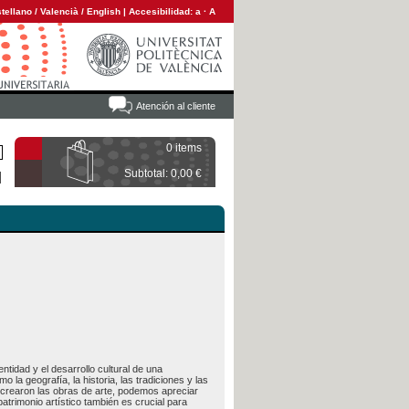
tellano
/
Valencià
/
English
|
Accesibilidad:
a
·
A
Atención al cliente
0 items
Subtotal: 0,00 €
ntidad y el desarrollo cultural de una
o la geografía, la historia, las tradiciones y las
se crearon las obras de arte, podemos apreciar
trimonio artístico también es crucial para