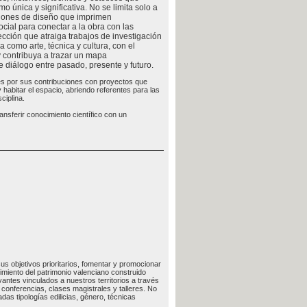
o única y significativa. No se limita solo a
cisiones de diseño que imprimen
ocial para conectar a la obra con las
ección que atraiga trabajos de investigación
a como arte, técnica y cultura, con el
y contribuya a trazar un mapa
diálogo entre pasado, presente y futuro.
es por sus contribuciones con proyectos que
habitar el espacio, abriendo referentes para las
ciplina.
ansferir conocimiento científico con un
us objetivos prioritarios, fomentar y promocionar
imiento del patrimonio valenciano construido
vantes vinculados a nuestros territorios a través
conferencias, clases magistrales y talleres. No
as tipologías edilicias, género, técnicas