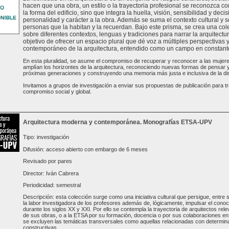
hacen que una obra, un estilo o la trayectoria profesional se reconozca com
la forma del edificio, sino que integra la huella, visión, sensibilidad y de
personalidad y carácter a la obra. Además se suma el contexto cultural y s
personas que la habitan y la recuerdan. Bajo este prisma, se crea una col
sobre diferentes contextos, lenguas y tradiciones para narrar la arquitectur
objetivo de ofrecer un espacio plural que dé voz a múltiples perspectivas 
contemporáneo de la arquitectura, entendido como un campo en constante 
En esta pluralidad, se asume el compromiso de recuperar y reconocer a las mujer
amplían los horizontes de la arquitectura, reconociendo nuevas formas de pensar y 
próximas generaciones y construyendo una memoria más justa e inclusiva de la dis
Invitamos a grupos de investigación a enviar sus propuestas de publicación para tr
compromiso social y global.
Arquitectura moderna y contemporánea. Monografías ETSA-UPV
Tipo: investigación
Difusión: acceso abierto con embargo de 6 meses
Revisado por pares
Director: Iván Cabrera
Periodicidad: semestral
Descripción: esta colección surge como una iniciativa cultural que persigue, entre s
la labor investigadora de los profesores además de, lógicamente, impulsar el conoc
durante los siglos XX y XXI. Por ello se contempla la trayectoria de arquitectos rele
de sus obras, o a la ETSA por su formación, docencia o por sus colaboraciones en 
se excluyen las temáticas transversales como aquellas relacionadas con determinad
constructivas...