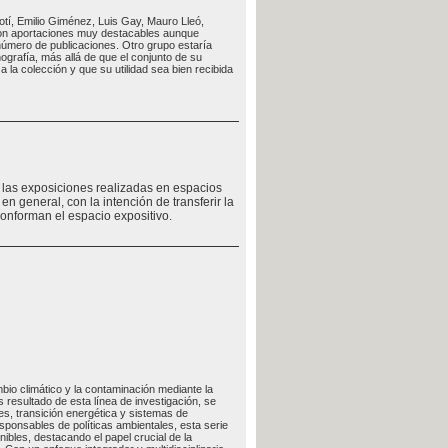
otí, Emilio Giménez, Luis Gay, Mauro Lleó,
con aportaciones muy destacables aunque
 número de publicaciones. Otro grupo estaría
grafía, más allá de que el conjunto de su
 la colección y que su utilidad sea bien recibida
e las exposiciones realizadas en espacios
en general, con la intención de transferir la
conforman el espacio expositivo.
bio climático y la contaminación mediante la
resultado de esta línea de investigación, se
es, transición energética y sistemas de
responsables de políticas ambientales, esta serie
ibles, destacando el papel crucial de la