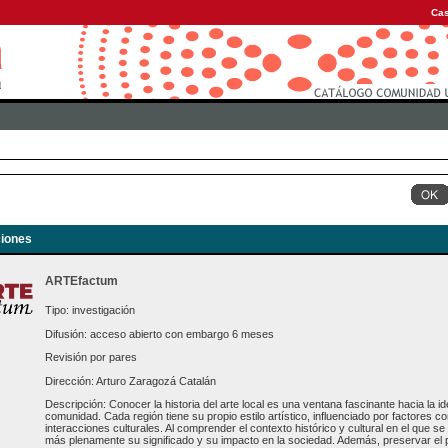
Cas
iones
ARTEfactum
Tipo: investigación
Difusión: acceso abierto con embargo 6 meses
Revisión por pares
Dirección: Arturo Zaragozá Catalán
Descripción: Conocer la historia del arte local es una ventana fascinante hacia la ide
comunidad. Cada región tiene su propio estilo artístico, influenciado por factores com
interacciones culturales. Al comprender el contexto histórico y cultural en el que 
más plenamente su significado y su impacto en la sociedad. Además, preservar el pa