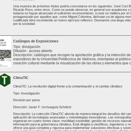
Una muestra de próximos títulos podría concretarse en los siguientes: José Cort B
Ricardo Roso, entre otros. Como se puede observar, en general son arquitectos 
todavía no hayan alcanzado el suficiente reconocimiento, si este se midiera por el
protagonizado por aquellos que, como Miguel Colomina, disfrutan ya de alguna mono
cualificada obra recomiende un nuevo ejercicio reflexivo. Deseamos una larga vida a
por la sociedad.
Catálogos de Exposiciones
Tipo: divulgación
Difusión : acceso abierto
Descripción: catálogos que recogen la aportación gráfica y la intención d
expositivos de la Universitat Politècnica de València, orientadas al público 
creación cultural mediante la visualización de las obras y elementos que 
ClimaTIC
ClimaTIC: La revolución digital frente a la contaminación y el cambio climático
Tipo: Investigación
Revisión por pares
Dirección: Javier F. Urchueguía Schölzel
Descripción: La colección ClimaTIC aborda de manera integral los desafíos del cam
aplicación de tecnologías avanzadas y metodologías innovadoras. Las monografías 
organizan en cuatro series clave: movilidad sostenible, gestión de recursos natural
información para la gobernanza climática. Está dirigida a científicos, ingenieros y 
ofrece una guía completa y rigurosa para implementar soluciones efectivas y sosten