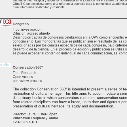
innovación tecnológica y la gestión informada en la lucha contra el cambio climático.
ClimaTIC se posiciona como una referencia esencial para la comunidad académica y
a un futuro más sostenible y resiliente.
Congreso
Tipo: investigación
Difusión: acceso abierto
Descripción : actas de congresos celebrados en la UPV como encuentro e
conocimiento. Las monografías que se publican son el resultado de las 
seleccionadas por los comités específicos de cada congreso, bajo criterios 
desarrollo de la ciencia. En el proceso de edición y publicación se utiliza 
se puede acceder al contenido individual de cada comunicación, así como
Conservation 360º
Tipo: Research
Open Access
per review process
The collection Conservation 360º is intended to present a series of te
restoration of cultural heritage. This title aims to accommodate a seri
disciplinary books in which conservators-restorers, conservation scien
from related disciplines can have a broad, up-to-date and rigorous per
preservation of cultural heritage, its study and documentation.
Director: Laura Fuster-López
Publication Frequency: anual
ISSN: 2697-1011