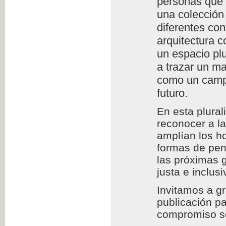
personas que l
una colección 
diferentes con
arquitectura c
un espacio plu
a trazar un m
como un campo
futuro.
En esta plura
reconocer a l
amplían los h
formas de pens
las próximas 
justa e inclusi
Invitamos a g
publicación pa
compromiso so