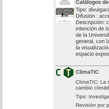
Catálogos de
Tipo: divulgac
Difusión : acc
Descripción: c
intención de l
de la Universi
general, con l
la visualizaci
espacio exposi
ClimaTIC
ClimaTIC: La r
cambio climát
Tipo: Investig
Revisión por 