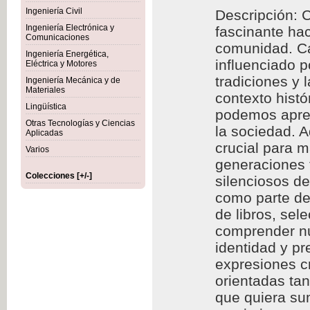
Ingeniería Civil
Descripción: C
Ingeniería Electrónica y
fascinante hac
Comunicaciones
comunidad. Cad
Ingeniería Energética,
influenciado p
Eléctrica y Motores
tradiciones y 
Ingeniería Mecánica y de
Materiales
contexto histó
Lingüística
podemos aprec
Otras Tecnologías y Ciencias
la sociedad. A
Aplicadas
crucial para m
Varios
generaciones f
Colecciones [+/-]
silenciosos d
como parte de 
de libros, se
comprender nu
identidad y p
expresiones cr
orientadas ta
que quiera sum