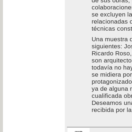
de sus obras,
colaboraciones
se excluyen l
relacionadas c
técnicas const
Una muestra d
siguientes: Jo
Ricardo Roso,
son arquitect
todavía no hay
se midiera por
protagonizado
ya de alguna 
cualificada ob
Deseamos una l
recibida por l