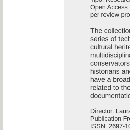
Open Access
per review pr
The collecti
series of tec
cultural heri
multidiscipli
conservators-
historians an
have a broad
related to th
documentati
Director: Lau
Publication F
ISSN: 2697-1