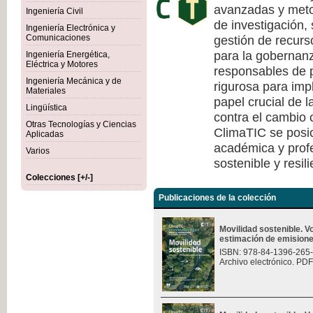
avanzadas y meto
Ingeniería Civil
de investigación, 
Ingeniería Electrónica y
gestión de recurs
Comunicaciones
para la gobernanza
Ingeniería Energética,
Eléctrica y Motores
responsables de p
Ingeniería Mecánica y de
rigurosa para imp
Materiales
papel crucial de l
Lingüística
contra el cambio c
Otras Tecnologías y Ciencias
ClimaTIC se posi
Aplicadas
académica y profe
Varios
sostenible y resili
Colecciones [+/-]
Publicaciones de la colección
Movilidad sostenible. 
estimación de emision
ISBN: 978-84-1396-265
Archivo electrónico. PDF