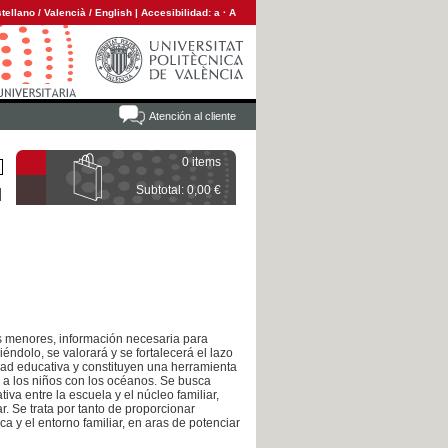
tellano
/
Valencià
/
English
|
Accesibilidad:
a
·
A
Atención al cliente
0 items
Subtotal: 0,00 €
us menores, información necesaria para
éndolo, se valorará y se fortalecerá el lazo
idad educativa y constituyen una herramienta
 a los niños con los océanos. Se busca
iva entre la escuela y el núcleo familiar,
r. Se trata por tanto de proporcionar
a y el entorno familiar, en aras de potenciar