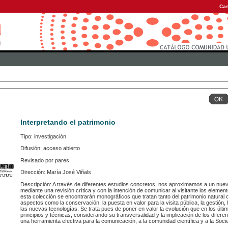
Cas
Interpretando el patrimonio
Tipo: investigación
Difusión: acceso abierto
Revisado por pares
Dirección: María José Viñals
Descripción: A través de diferentes estudios concretos, nos aproximamos a un nuevo
mediante una revisión crítica y con la intención de comunicar al visitante los elemen
esta colección se encontrarán monográficos que tratan tanto del patrimonio natural co
aspectos como la conservación, la puesta en valor para la visita pública, la gestión,
las nuevas tecnologías. Se trata pues de poner en valor la evolución que en los últi
principios y técnicas, considerando su transversalidad y la implicación de los difere
una herramienta efectiva para la comunicación, a la comunidad científica y a la Soci