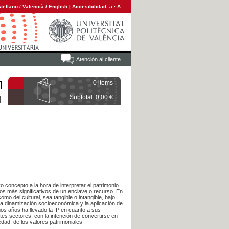
tellano
/
Valencià
/
English
|
Accesibilidad:
a
·
A
Atención al cliente
0 items
Subtotal: 0,00 €
 concepto a la hora de interpretar el patrimonio
tos más significativos de un enclave o recurso. En
mo del cultural, sea tangible o intangible, bajo
 la dinamización socioeconómica y la aplicación de
mos años ha llevado la IP en cuanto a sus
ntes sectores, con la intención de convertirse en
edad, de los valores patrimoniales.