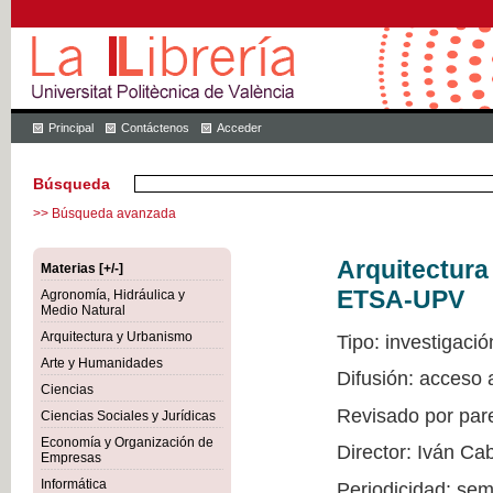
Principal
Contáctenos
Acceder
Búsqueda
>> Búsqueda avanzada
Arquitectur
Materias [+/-]
ETSA-UPV
Agronomía, Hidráulica y
Medio Natural
Arquitectura y Urbanismo
Tipo: investigació
Arte y Humanidades
Difusión: acceso
Ciencias
Revisado por par
Ciencias Sociales y Jurídicas
Economía y Organización de
Director: Iván Ca
Empresas
Informática
Periodicidad: sem