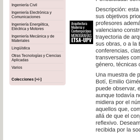
Ingeniería Civil
Descripción: esta
Ingeniería Electrónica y
sus objetivos prio
Comunicaciones
profesores además
Ingeniería Energética,
Eléctrica y Motores
valenciano constr
trayectoria de arq
Ingeniería Mecánica y de
Materiales
sus obras, o a la
Lingüística
conferencias, cla
Otras Tecnologías y Ciencias
transversales com
Aplicadas
género, técnicas c
Varios
Una muestra de pr
Colecciones [+/-]
Botí, Emilio Gimé
puede observar, 
aunque todavía no
midiera por el nú
aquellos que, co
allá de que el co
reflexivo. Deseam
recibida por la so