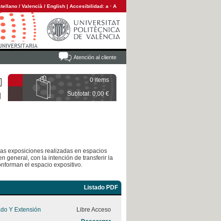
tellano
/
Valencià
/
English
|
Accesibilidad:
a
·
A
Atención al cliente
0 items
Subtotal: 0,00 €
 las exposiciones realizadas en espacios
n general, con la intención de transferir la
onforman el espacio expositivo.
Listado PDF
ado Y Extensión
Libre Acceso