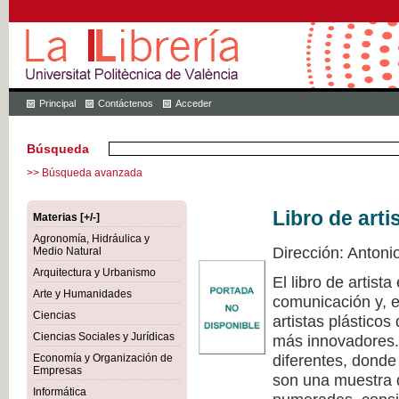
Principal
Contáctenos
Acceder
Búsqueda
>> Búsqueda avanzada
Libro de arti
Materias [+/-]
Agronomía, Hidráulica y
Dirección: Antoni
Medio Natural
Arquitectura y Urbanismo
El libro de artist
Arte y Humanidades
comunicación y, e
Ciencias
artistas plástico
Ciencias Sociales y Jurídicas
más innovadores. 
diferentes, donde
Economía y Organización de
Empresas
son una muestra d
Informática