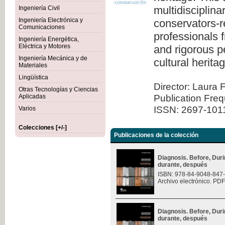
multidisciplina
Ingeniería Civil
Ingeniería Electrónica y
conservators-re
Comunicaciones
professionals 
Ingeniería Energética,
Eléctrica y Motores
and rigorous pe
Ingeniería Mecánica y de
cultural herita
Materiales
Lingüística
Director: Laura 
Otras Tecnologías y Ciencias
Publication Fre
Aplicadas
ISSN: 2697-101
Varios
Colecciones [+/-]
Publicaciones de la colección
Diagnosis. Before, Durin
durante, después
ISBN: 978-84-9048-847
Archivo electrónico. PDF
Diagnosis. Before, Durin
durante, después