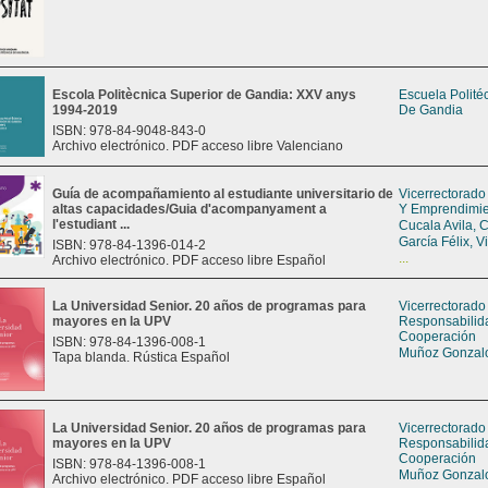
Escola Politècnica Superior de Gandia: XXV anys
Escuela Polité
1994-2019
De Gandia
ISBN: 978-84-9048-843-0
Archivo electrónico. PDF acceso libre Valenciano
Guía de acompañamiento al estudiante universitario de
Vicerrectorado
altas capacidades/Guia d'acompanyament a
Y Emprendimi
l'estudiant ...
Cucala Avila, 
García Félix, V
ISBN: 978-84-1396-014-2
...
Archivo electrónico. PDF acceso libre Español
La Universidad Senior. 20 años de programas para
Vicerrectorado
mayores en la UPV
Responsabilid
Cooperación
ISBN: 978-84-1396-008-1
Muñoz Gonzalo
Tapa blanda. Rústica Español
La Universidad Senior. 20 años de programas para
Vicerrectorado
mayores en la UPV
Responsabilid
Cooperación
ISBN: 978-84-1396-008-1
Muñoz Gonzalo
Archivo electrónico. PDF acceso libre Español