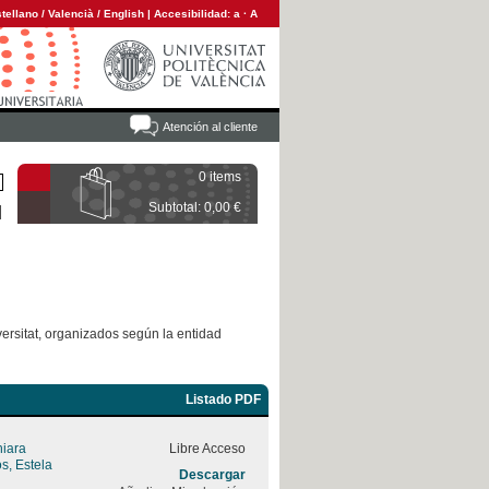
tellano
/
Valencià
/
English
|
Accesibilidad:
a
·
A
Atención al cliente
0 items
Subtotal: 0,00 €
versitat, organizados según la entidad
Listado PDF
hiara
Libre Acceso
s, Estela
Descargar