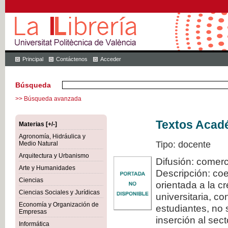
Principal
Contáctenos
Acceder
Búsqueda
>> Búsqueda avanzada
Textos Acadé
Materias [+/-]
Agronomía, Hidráulica y
Tipo: docente
Medio Natural
Arquitectura y Urbanismo
Difusión: comerc
Arte y Humanidades
Descripción: coe
Ciencias
orientada a la c
Ciencias Sociales y Jurídicas
universitaria, c
Economía y Organización de
estudiantes, no 
Empresas
inserción al sec
Informática