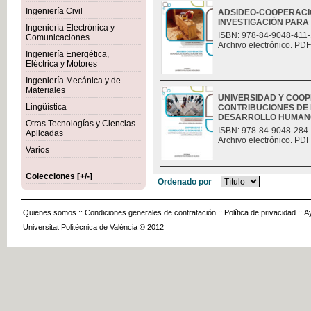
Ingeniería Civil
ADSIDEO-COOPERACIÓ
INVESTIGACIÓN PAR
Ingeniería Electrónica y
ISBN: 978-84-9048-411-
Comunicaciones
Archivo electrónico. PDF
Ingeniería Energética,
Eléctrica y Motores
Ingeniería Mecánica y de
Materiales
UNIVERSIDAD Y COO
Lingüística
CONTRIBUCIONES DE 
DESARROLLO HUMAN
Otras Tecnologías y Ciencias
ISBN: 978-84-9048-284
Aplicadas
Archivo electrónico. PDF
Varios
Colecciones [+/-]
Ordenado por
Quienes somos
::
Condiciones generales de contratación
::
Política de privacidad
::
A
Universitat Politècnica de València © 2012