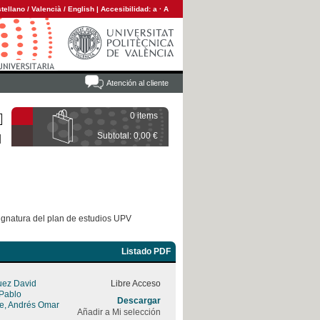
tellano
/
Valencià
/
English
|
Accesibilidad:
a
·
A
Atención al cliente
0 items
Subtotal: 0,00 €
ignatura del plan de estudios UPV
Listado PDF
uez David
Libre Acceso
 Pablo
Descargar
rre, Andrés Omar
Añadir a Mi selección