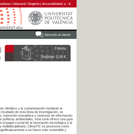
tellano
/
Valencià
/
English
|
Accesibilidad:
a
·
A
Atención al cliente
0 items
Subtotal: 0,00 €
io climático y la contaminación mediante la
esultado de esta línea de investigación, se
s, transición energética y sistemas de información
de políticas ambientales, esta serie ofrece una guía
el papel crucial de la innovación tecnológica y la
y multidisciplinario, ClimaTIC se posiciona como
ignificativamente a un futuro más sostenible y