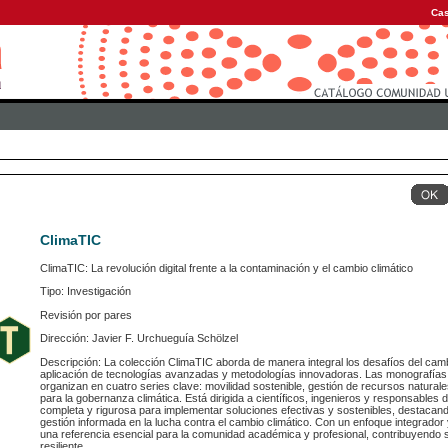
Cas
ClimaTIC
ClimaTIC: La revolución digital frente a la contaminación y el cambio climático
Tipo: Investigación
Revisión por pares
Dirección: Javier F. Urchueguía Schölzel
Descripción: La colección ClimaTIC aborda de manera integral los desafíos del camb
aplicación de tecnologías avanzadas y metodologías innovadoras. Las monografías r
organizan en cuatro series clave: movilidad sostenible, gestión de recursos naturale
para la gobernanza climática. Está dirigida a científicos, ingenieros y responsables 
completa y rigurosa para implementar soluciones efectivas y sostenibles, destacando 
gestión informada en la lucha contra el cambio climático. Con un enfoque integrador 
una referencia esencial para la comunidad académica y profesional, contribuyendo s
resiliente.