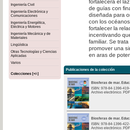
fortalecerá el l
Ingeniería Civil
de guías con fi
Ingeniería Electrónica y
diseñada para or
Comunicaciones
con los océanos.
Ingeniería Energética,
Eléctrica y Motores
fortalecer la rel
Ingeniería Mecánica y de
incentivando que
Materiales
familiar. Se trat
Lingüística
promover una sin
Otras Tecnologías y Ciencias
en aras de potenc
Aplicadas
Varios
Publicaciones de la colección
Colecciones [+/-]
Biosferas de mar. Educ
ISBN: 978-84-1396-419
Archivo electrónico. PDF
Biosferas de mar. Educ
ISBN: 978-84-1396-422
Archivo electrónico. PDF