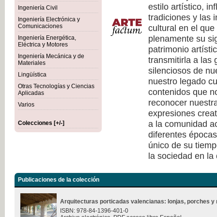
estilo artístico, i
Ingeniería Civil
tradiciones y las 
Ingeniería Electrónica y
cultural en el qu
Comunicaciones
plenamente su sig
Ingeniería Energética,
Eléctrica y Motores
patrimonio artísti
Ingeniería Mecánica y de
transmitirla a las
Materiales
silenciosos de nu
Lingüística
nuestro legado cu
Otras Tecnologías y Ciencias
contenidos que no
Aplicadas
reconocer nuestra
Varios
expresiones creat
a la comunidad ac
Colecciones [+/-]
diferentes épocas
único de su tiempo
la sociedad en la
Publicaciones de la colección
Arquitecturas porticadas valencianas: lonjas, porches y 
ISBN: 978-84-1396-401-0