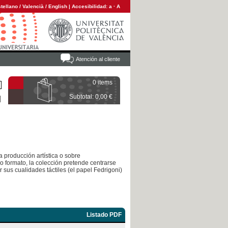
tellano
/
Valencià
/
English
|
Accesibilidad:
a
·
A
Atención al cliente
0 items
Subtotal: 0,00 €
 producción artística o sobre
 formato, la colección pretende centrarse
r sus cualidades táctiles (el papel Fedrigoni)
Listado PDF