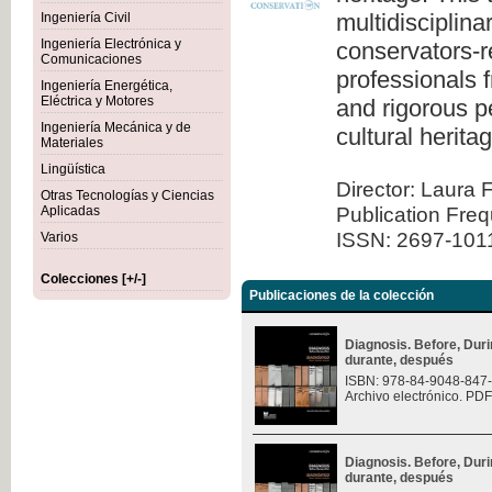
multidisciplina
Ingeniería Civil
Ingeniería Electrónica y
conservators-re
Comunicaciones
professionals 
Ingeniería Energética,
Eléctrica y Motores
and rigorous pe
Ingeniería Mecánica y de
cultural herita
Materiales
Lingüística
Director: Laura 
Otras Tecnologías y Ciencias
Publication Fre
Aplicadas
ISSN: 2697-101
Varios
Colecciones [+/-]
Publicaciones de la colección
Diagnosis. Before, Durin
durante, después
ISBN: 978-84-9048-847
Archivo electrónico. PDF
Diagnosis. Before, Durin
durante, después