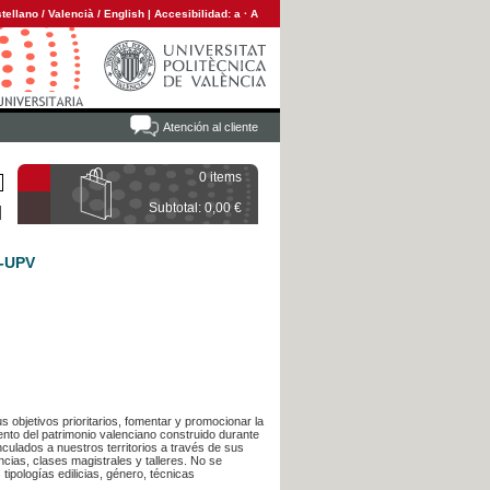
tellano
/
Valencià
/
English
|
Accesibilidad:
a
·
A
Atención al cliente
0 items
Subtotal: 0,00 €
A-UPV
s objetivos prioritarios, fomentar y promocionar la
ento del patrimonio valenciano construido durante
inculados a nuestros territorios a través de sus
cias, clases magistrales y talleres. No se
ipologías edilicias, género, técnicas