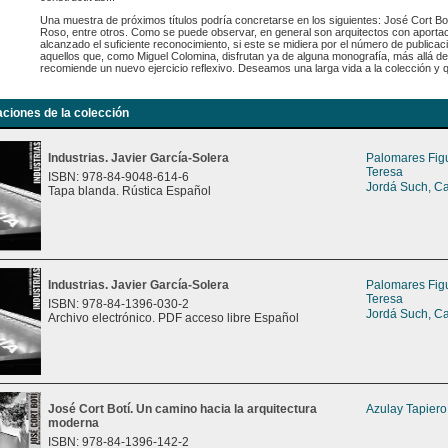
Una muestra de próximos títulos podría concretarse en los siguientes: José Cort Bo
Roso, entre otros. Como se puede observar, en general son arquitectos con aport
alcanzado el suficiente reconocimiento, si este se midiera por el número de publica
aquellos que, como Miguel Colomina, disfrutan ya de alguna monografía, más allá de 
recomiende un nuevo ejercicio reflexivo. Deseamos una larga vida a la colección y qu
aciones de la colección
Industrias. Javier García-Solera
Palomares Fig
Teresa
ISBN: 978-84-9048-614-6
Jordá Such, C
Tapa blanda. Rústica Español
Industrias. Javier García-Solera
Palomares Fig
Teresa
ISBN: 978-84-1396-030-2
Jordá Such, C
Archivo electrónico. PDF acceso libre Español
José Cort Botí. Un camino hacia la arquitectura
Azulay Tapiero
moderna
ISBN: 978-84-1396-142-2