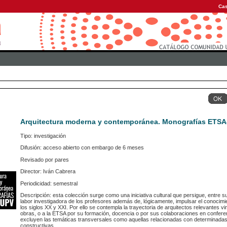
Cas
Arquitectura moderna y contemporánea. Monografías ETS
Tipo: investigación
Difusión: acceso abierto con embargo de 6 meses
Revisado por pares
Director: Iván Cabrera
Periodicidad: semestral
Descripción: esta colección surge como una iniciativa cultural que persigue, entre su
labor investigadora de los profesores además de, lógicamente, impulsar el conocimi
los siglos XX y XXI. Por ello se contempla la trayectoria de arquitectos relevantes v
obras, o a la ETSA por su formación, docencia o por sus colaboraciones en conferen
excluyen las temáticas transversales como aquellas relacionadas con determinadas t
constructivas...