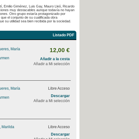
tí, Emilio Giménez, Luis Gay, Mauro Lleó, Ricardo
aciones muy destacables aunque todavía no hayan
ciones. Otro grupo estaría protagonizado por
que el conjunto de su cualificada obra
e su utilidad sea bien recibida por la sociedad.
Listado PDF
ueres, María
12,00 €
armen
Añadir a la cesta
Añadir a Mi selección
ueres, María
Libre Acceso
Descargar
armen
Añadir a Mi selección
, Marilda
Libre Acceso
Descargar