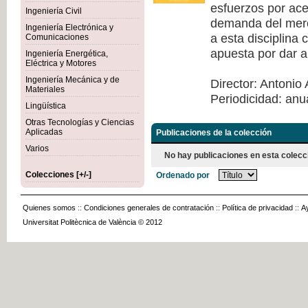
esfuerzos por acer
Ingeniería Civil
demanda del merca
Ingeniería Electrónica y
a esta disciplina
Comunicaciones
apuesta por dar a
Ingeniería Energética,
Eléctrica y Motores
Ingeniería Mecánica y de
Director: Antonio 
Materiales
Periodicidad: anu
Lingüística
Otras Tecnologías y Ciencias
Aplicadas
Publicaciones de la colección
Varios
No hay publicaciones en esta colecc
Colecciones [+/-]
Ordenado por
Quienes somos
::
Condiciones generales de contratación
::
Política de privacidad
::
A
Universitat Politècnica de València © 2012