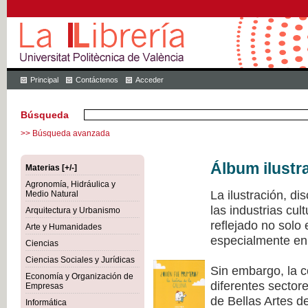
Principal
Contáctenos
Acceder
Búsqueda
>> Búsqueda avanzada
Álbum ilustr
Materias [+/-]
Agronomía, Hidráulica y
La ilustración, di
Medio Natural
las industrias cu
Arquitectura y Urbanismo
reflejado no solo
Arte y Humanidades
especialmente en 
Ciencias
Ciencias Sociales y Jurídicas
Sin embargo, la c
Economía y Organización de
diferentes sectore
Empresas
de Bellas Artes de
Informática