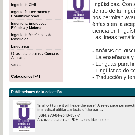
lingüísticas. Con
Ingeniería Civil
dentro de la lingü
Ingeniería Electrónica y
nos permitan avan
Comunicaciones
énfasis en la ace
Ingeniería Energética,
Eléctrica y Motores
ciencia en lingüís
Ingeniería Mecánica y de
Las líneas temáti
Materiales
Lingüística
- Análisis del dis
Otras Tecnologías y Ciencias
- La enseñanza y 
Aplicadas
- Lenguas para fi
Varios
- Lingüística de 
- Traducción y te
Colecciones [+/-]
Publicaciones de la colección
'In short tyme it wil heale the sore'. A relevance perspec
in medical utilitarian texts of the earl ...
ISBN: 978-84-9048-857-7
Archivo electrónico. PDF acceso libre Inglés