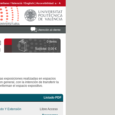
tellano
/
Valencià
/
English
|
Accesibilidad:
a
·
A
Atención al cliente
0 items
Subtotal: 0,00 €
 las exposiciones realizadas en espacios
n general, con la intención de transferir la
onforman el espacio expositivo.
Listado PDF
ado Y Extensión
Libre Acceso