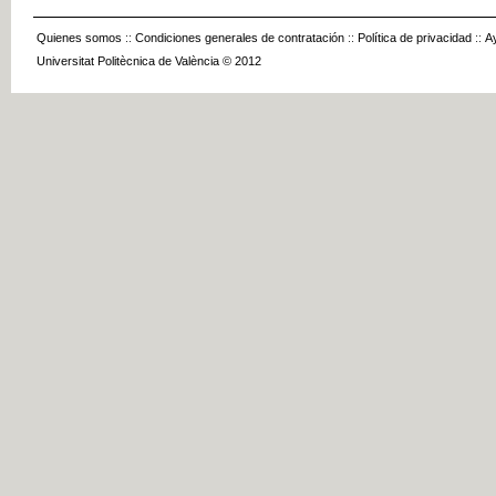
Quienes somos
::
Condiciones generales de contratación
::
Política de privacidad
::
A
Universitat Politècnica de València © 2012