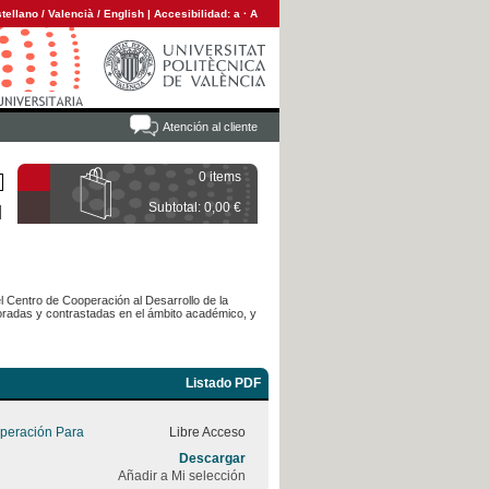
tellano
/
Valencià
/
English
|
Accesibilidad:
a
·
A
Atención al cliente
0 items
Subtotal: 0,00 €
l Centro de Cooperación al Desarrollo de la
laboradas y contrastadas en el ámbito académico, y
Listado PDF
peración Para
Libre Acceso
Descargar
Añadir a Mi selección